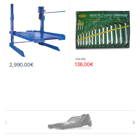
144.00
€
138.00
€
2,990.00
€
B
r