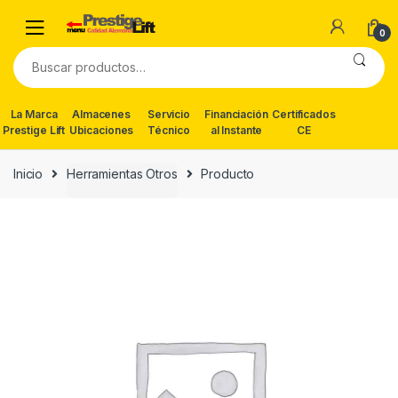
Skip
Skip
to
to
0
navigation
content
Buscar
por:
La Marca
Almacenes
Servicio
Financiación
Certificados
Prestige Lift
Ubicaciones
Técnico
al Instante
CE
Inicio
Herramientas Otros
Producto