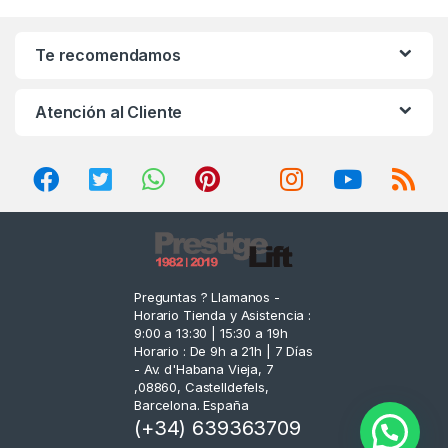
a
n
Te recomendamos
d
Atención al Cliente
s
C
a
r
o
Preguntas ? Llamanos -
Horario Tienda y Asistencia :
u
9:00 a 13:30 | 15:30 a 19h
Horario : De 9h a 21h | 7 Días
s
- Av. d'Habana Vieja, 7
,08860, Castelldefels,
e
Barcelona. España
(+34) 639363709
l