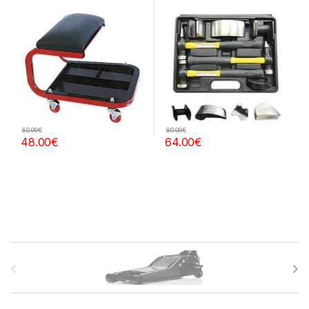
otros
PINTURA
60.00
€
80.00
€
48.00
€
64.00
€
B
r