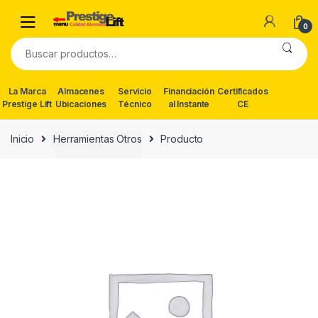
Skip
Skip
to
to
0
navigation
content
Buscar
por:
La Marca
Almacenes
Servicio
Financiación
Certificados
Prestige Lift
Ubicaciones
Técnico
al Instante
CE
Inicio
Herramientas Otros
Producto