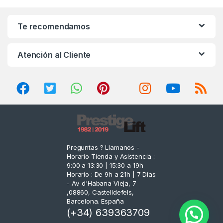
a
n
Te recomendamos
d
Atención al Cliente
s
C
a
r
o
Preguntas ? Llamanos -
Horario Tienda y Asistencia :
u
9:00 a 13:30 | 15:30 a 19h
Horario : De 9h a 21h | 7 Días
s
- Av. d'Habana Vieja, 7
,08860, Castelldefels,
e
Barcelona. España
(+34) 639363709
l