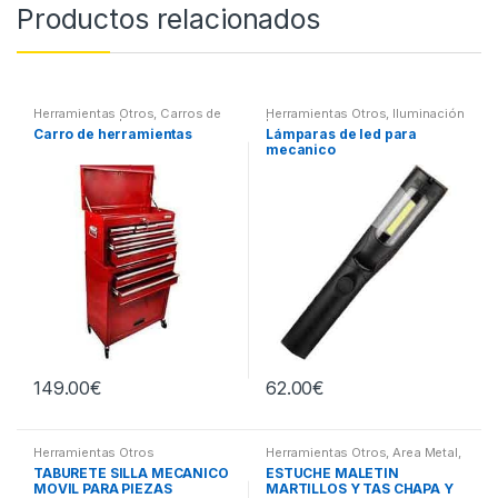
Productos relacionados
Herramientas Otros
,
Carros de
Herramientas Otros
,
Iluminación
Herramientas | Bancos
| Linternas Led
Carro de herramientas
Lámparas de led para
mecanico
149.00
€
62.00
€
Herramientas Otros
Herramientas Otros
,
Area Metal,
Roscas, Herramientas
,
Chapa y
TABURETE SILLA MECANICO
ESTUCHE MALETIN
Pintura
,
Maletines Herramientas,
MOVIL PARA PIEZAS
MARTILLOS Y TAS CHAPA Y
Extractores, Compresímetros,