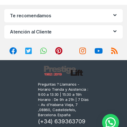
a
n
Te recomendamos
d
Atención al Cliente
s
C
a
r
o
Preguntas ? Llamanos -
Horario Tienda y Asistencia :
u
9:00 a 13:30 | 15:30 a 19h
Horario : De 9h a 21h | 7 Días
s
- Av. d'Habana Vieja, 7
,08860, Castelldefels,
e
Barcelona. España
(+34) 639363709
l