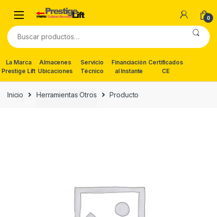
Skip
Skip
to
to
0
navigation
content
Buscar
por:
La Marca
Almacenes
Servicio
Financiación
Certificados
Prestige Lift
Ubicaciones
Técnico
al Instante
CE
Inicio
Herramientas Otros
Producto