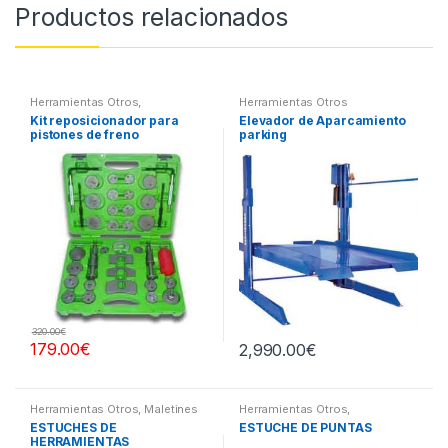
Productos relacionados
Herramientas Otros
,
Herramientas Otros
Herramientas Frenos y
Kit reposicionador para
Elevador de Aparcamiento
Refrigeración
pistones de freno
parking
320.00
€
179.00
€
2,990.00
€
Herramientas Otros
,
Maletines
Herramientas Otros
,
Herramientas, Extractores,
Herramientas De Mano
,
ESTUCHES DE
ESTUCHE DE PUNTAS
Compresímetros, otros
Herramientas De Mano
,
HERRAMIENTAS
Maletines Herramientas,