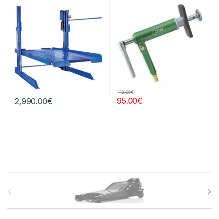
112.00
€
95.00
€
2,990.00
€
B
r