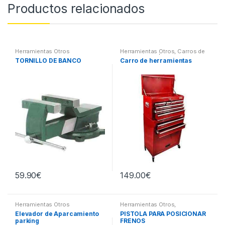
Productos relacionados
Herramientas Otros
Herramientas Otros
,
Carros de
Herramientas | Bancos
TORNILLO DE BANCO
Carro de herramientas
59.90
€
149.00
€
Herramientas Otros
Herramientas Otros
,
Herramientas Frenos y
Elevador de Aparcamiento
PISTOLA PARA POSICIONAR
Refrigeración
parking
FRENOS