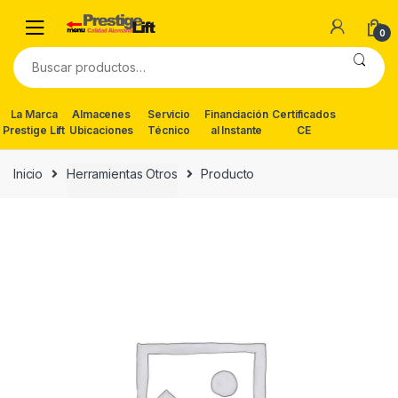
Skip
Skip
to
to
0
navigation
content
Buscar
por:
La Marca
Almacenes
Servicio
Financiación
Certificados
Prestige Lift
Ubicaciones
Técnico
al Instante
CE
Inicio
Herramientas Otros
Producto