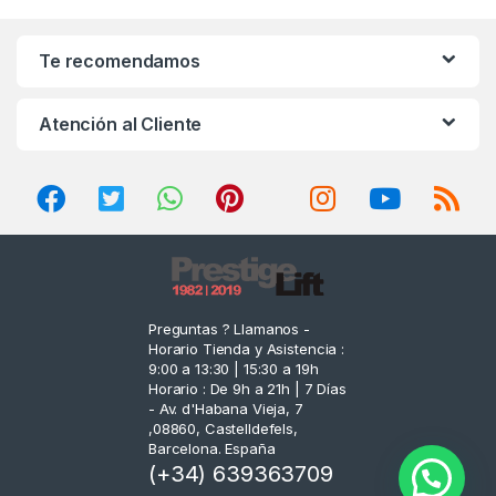
a
n
Te recomendamos
d
Atención al Cliente
s
C
a
r
o
Preguntas ? Llamanos -
Horario Tienda y Asistencia :
u
9:00 a 13:30 | 15:30 a 19h
Horario : De 9h a 21h | 7 Días
s
- Av. d'Habana Vieja, 7
,08860, Castelldefels,
e
Barcelona. España
(+34) 639363709
l