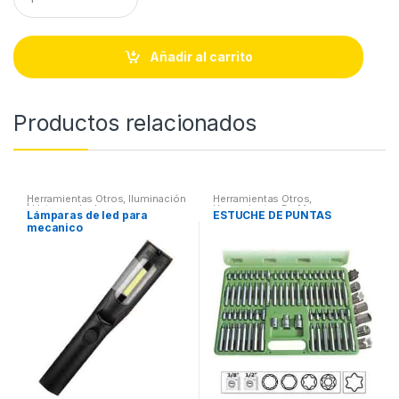
u
a
n
t
Añadir al carrito
i
t
y
Productos relacionados
Herramientas Otros
,
Iluminación
Herramientas Otros
,
| Linternas Led
Herramientas De Mano
,
Lámparas de led para
ESTUCHE DE PUNTAS
Herramientas De Mano
,
mecanico
Maletines Herramientas,
Extractores, Compresímetros,
otros