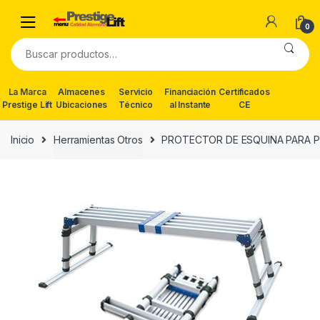
Skip
Skip
to
to
0
navigation
content
Buscar
por:
La Marca
Almacenes
Servicio
Financiación
Certificados
Prestige Lift
Ubicaciones
Técnico
al Instante
CE
Inicio
Herramientas Otros
PROTECTOR DE ESQUINA PARA P