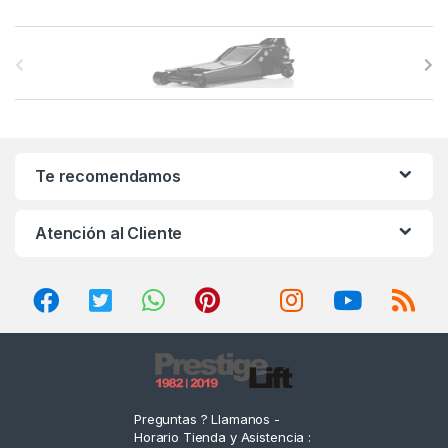
B
r
a
n
Te recomendamos
d
Atención al Cliente
s
C
a
r
o
Preguntas ? Llamanos -
Horario Tienda y Asistencia :
u