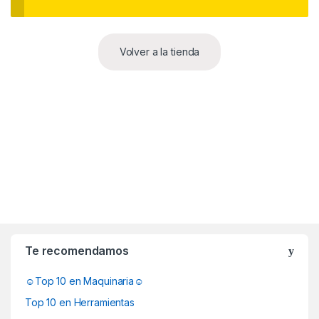
Volver a la tienda
B
r
Te recomendamos
a
☺Top 10 en Maquinaria☺
n
Top 10 en Herramientas