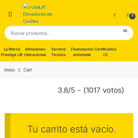
Skip
Skip
to
to
0
navigation
content
Buscar
por:
La Marca
Almacenes
Servicio
Financiación
Certificados
Prestige Lift
Ubicaciones
Técnico
al Instante
CE
Inicio
Cart
3.8/5 - (1017 votos)
Tu carrito está vacío.