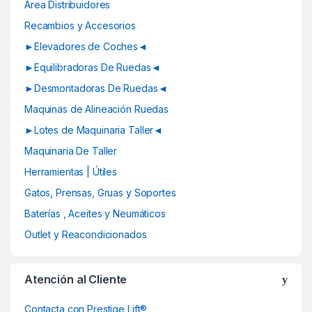
d
Area Distribuidores
Recambios y Accesorios
s
►Elevadores de Coches◄
C
►Equilibradoras De Ruedas◄
a
►Desmontadoras De Ruedas◄
Maquinas de Alineación Ruedas
r
►Lotes de Maquinaria Taller◄
o
Maquinaria De Taller
u
Herramientas | Útiles
Gatos, Prensas, Gruas y Soportes
s
Baterías , Aceites y Neumáticos
e
Outlet y Reacondicionados
l
Atención al Cliente
Contacta con Prestige Lift®