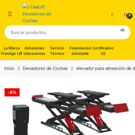
Skip
Skip
to
to
0
navigation
content
Buscar
por:
La Marca
Almacenes
Servicio
Financiación
Certificados
Prestige Lift
Ubicaciones
Técnico
al Instante
CE
Inicio
Elevadores de Coches
elevador para alineación de 
-
8%