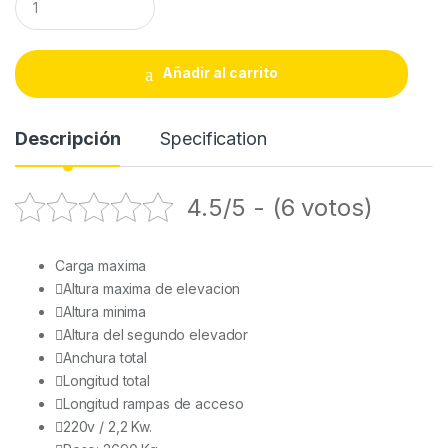
u
a
n
t
Añadir al carrito
i
t
y
Descripción
Specification
4.5/5 - (6 votos)
Carga maxima
Altura maxima de elevacion
Altura minima
Altura del segundo elevador
Anchura total
Longitud total
Longitud rampas de acceso
220v / 2,2 Kw.