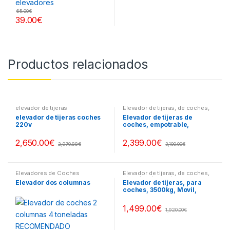
65.00
€
39.00
€
Productos relacionados
elevador de tijeras
Elevador de tijeras, de coches
,
elevador-de-coches
elevador de tijeras coches
Elevador de tijeras de
220v
coches, empotrable,
3500kg, empotrar
2,650.00
€
2,399.00
€
2,970.88
€
3,100.00
€
Elevadores de Coches
Elevador de tijeras, de coches
,
elevador-de-coches
Elevador dos columnas
Elevador de tijeras, para
coches, 3500kg, Movil,
monofásico
1,499.00
€
1,920.00
€