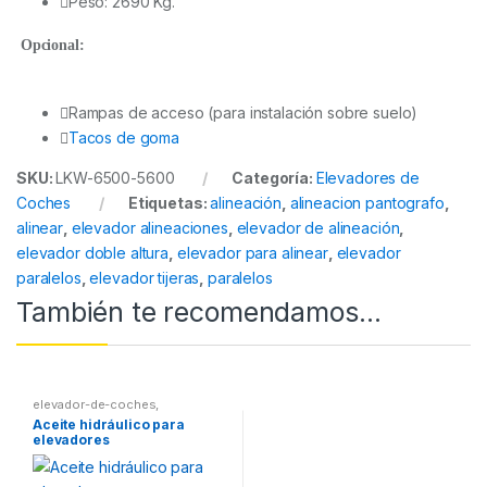
Peso: 2690 Kg.
Opcional:
Rampas de acceso (para instalación sobre suelo)
Tacos de goma
SKU:
LKW-6500-5600
Categoría:
Elevadores de
Coches
Etiquetas:
alineación
,
alineacion pantografo
,
alinear
,
elevador alineaciones
,
elevador de alineación
,
elevador doble altura
,
elevador para alinear
,
elevador
paralelos
,
elevador tijeras
,
paralelos
También te recomendamos…
elevador-de-coches
,
Elevadores de Coches
Aceite hidráulico para
elevadores