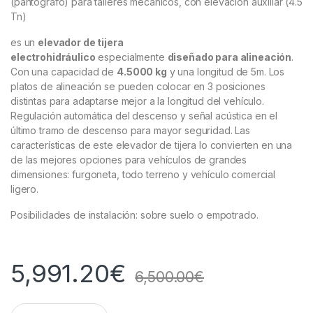
(pantógrafo) para talleres mecánicos, con elevación auxiliar (4.5
Tn)
es un
elevador de tijera
electrohidráulico
especialmente
diseñado para alineación
.
Con una capacidad de
4.5000 kg
y una longitud de 5m. Los
platos de alineación se pueden colocar en 3 posiciones
distintas para adaptarse mejor a la longitud del vehículo.
Regulación automática del descenso y señal acústica en el
último tramo de descenso para mayor seguridad. Las
características de este elevador de tijera lo convierten en una
de las mejores opciones para vehículos de grandes
dimensiones: furgoneta, todo terreno y vehículo comercial
ligero.
Posibilidades de instalación: sobre suelo o empotrado.
5,991.20
€
6,500.00
€
Q