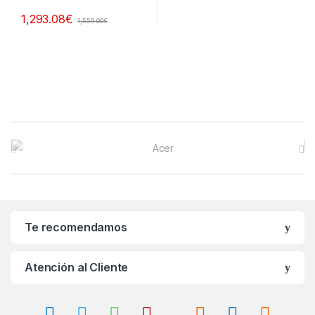
1,293.08
€
1,559.00
€
B
r
a
n
Te recomendamos
d
Atención al Cliente
s
C