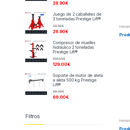
29.90
€
Juego de 2 caballetes de
3 toneladas Prestige Lift®
39.90
€
Herra
Herra
29.90
€
Herra
Prod
Compresor de muelles
hidráulico 2 toneladas
Prestige Lift®
159.00
€
129.00
€
Soporte de motor de aleta
a aleta 500 kg Prestige
Lift®
89.00
€
69.00
€
Filtros
Herra
Herra
Herra
Prod