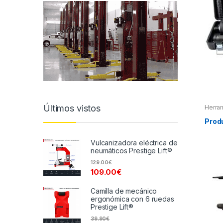
Últimos vistos
Herra
Herra
Herra
Prod
Extrac
Vulcanizadora eléctrica de
neumáticos Prestige Lift®
129.00
€
109.00
€
Camilla de mecánico
ergonómica con 6 ruedas
Prestige Lift®
39.90
€