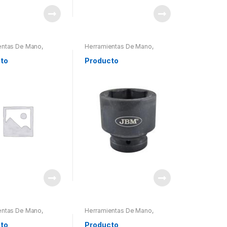
entas De Mano
,
Herramientas De Mano
,
entas De Mano
,
Herramientas De Mano
,
ntas Otros
Herramientas Otros
to
Producto
entas De Mano
,
Herramientas De Mano
,
entas De Mano
,
Herramientas De Mano
,
ntas Otros
Herramientas Otros
to
Producto