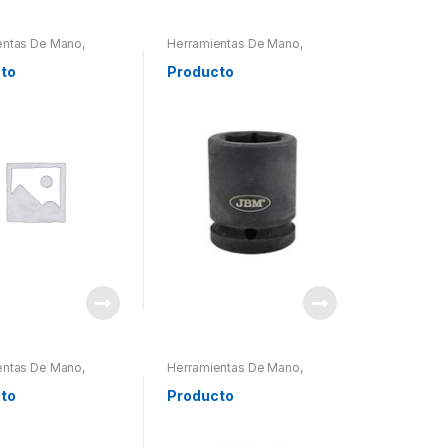
entas De Mano
,
Herramientas De Mano
,
entas De Mano
,
Herramientas De Mano
,
ntas Otros
Herramientas Otros
to
Producto
entas De Mano
,
Herramientas De Mano
,
entas De Mano
,
Herramientas De Mano
,
ntas Otros
Herramientas Otros
to
Producto