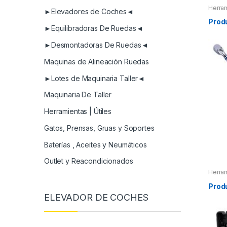
Herra
►Elevadores de Coches◄
Herra
Herram
Prod
Herra
►Equilibradoras De Ruedas◄
Extrac
►Desmontadoras De Ruedas◄
Maquinas de Alineación Ruedas
►Lotes de Maquinaria Taller◄
Maquinaria De Taller
Herramientas | Útiles
Gatos, Prensas, Gruas y Soportes
Baterías , Aceites y Neumáticos
Outlet y Reacondicionados
Herra
Herra
Herra
Prod
Extrac
ELEVADOR DE COCHES