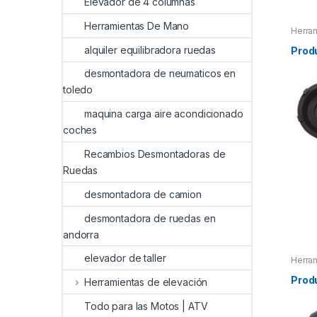
Elevador de 4 columnas
Herramientas De Mano
Herra
Herra
Herra
alquiler equilibradora ruedas
Prod
desmontadora de neumaticos en
toledo
maquina carga aire acondicionado
coches
Recambios Desmontadoras de
Ruedas
desmontadora de camion
desmontadora de ruedas en
andorra
elevador de taller
Herra
Herra
Herra
Prod
Herramientas de elevación
Todo para las Motos | ATV