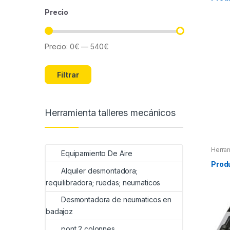
Precio
Precio:
0€
—
540€
Precio
Precio
mínimo
máximo
Filtrar
Herramienta talleres mecánicos
Herra
Equipamiento De Aire
Herra
Herra
Prod
Alquiler desmontadora;
requilibradora; ruedas; neumaticos
Desmontadora de neumaticos en
badajoz
pont 2 colonnes