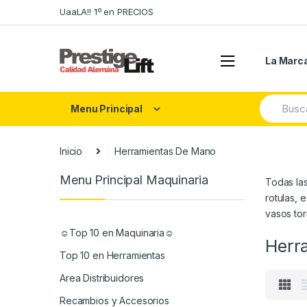
Skip
Skip
UaaLA!! 1º en PRECIOS
to
to
navigation
content
La Marc
Search
Menu Principal
for:
Inicio
Herramientas De Mano
Menu Principal Maquinaria
Todas las
rotulas, 
vasos tor
☺Top 10 en Maquinaria☺
Herr
Top 10 en Herramientas
Area Distribuidores
Recambios y Accesorios