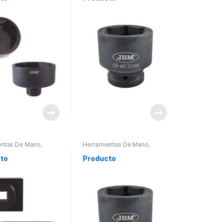
entas De Mano
,
Herramientas De Mano
,
entas De Mano
,
Herramientas De Mano
,
ntas Otros
Herramientas Otros
to
Producto