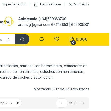
Sigue tu pedido
Tienda Online
Mi Cuenta
Asistencia
(+34)639363709
ompra
aremsig@gmail.com 674114853 | 695905001
0.00
€
0
rramientas, armarios con herramientas, extractores de
maletines de herramientas, estuches con herramientas,
r mecanico de coches y automoción
Mostrando 1–37 de 643 resultados
→
of 18