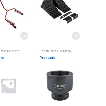
entas De Mano
,
Herramientas De Mano
,
entas De Mano
,
Herramientas De Mano
,
ntas Otros
Herramientas Otros
to
Producto