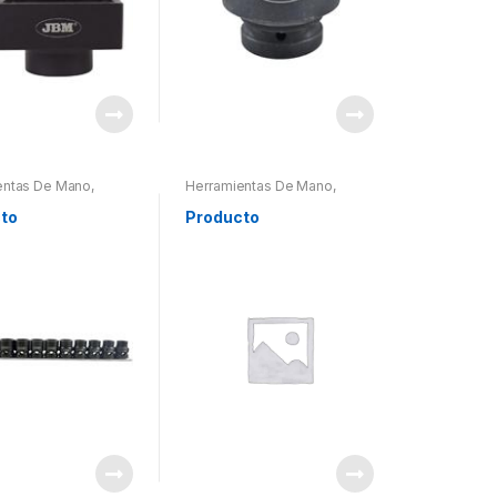
entas De Mano
,
Herramientas De Mano
,
entas De Mano
,
Herramientas De Mano
,
ntas Otros
Herramientas Otros
to
Producto