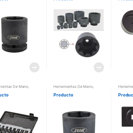
mientas De Mano
,
Herramientas De Mano
,
Herrami
mientas De Mano
,
Herramientas De Mano
,
Herrami
mientas Otros
Herramientas Otros
Herramie
ucto
Producto
Produc