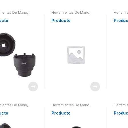
mientas De Mano
,
Herramientas De Mano
,
Herrami
mientas De Mano
,
Herramientas De Mano
,
Herrami
mientas Otros
Herramientas Otros
Herramie
ucto
Producto
Produc
mientas De Mano
,
Herramientas De Mano
,
Herrami
mientas De Mano
,
Herramientas De Mano
,
Herrami
mientas Otros
Herramientas Otros
Herramie
ucto
Producto
Produc