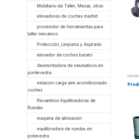
Mobiliario de Taller, Mesas, otros
elevadores de coches madrid
proveedor de herramientas para
taller mecanico
Protección, Limpieza y Aspirado
elevador de coches barato
desmontadora de neumaticos en
pontevedra
Herra
Herra
estacion carga aire acondicionado
Herra
Prod
coches
Recambios Equilibradoras de
Ruedas
maquina de alineación
equilibradora de ruedas en
potevedra