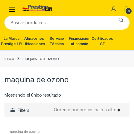
Skip
Skip
to
to
0
navigation
content
Buscar
por:
La Marca
Almacenes
Servicio
Financiación
Certificados
Prestige Lift
Ubicaciones
Técnico
al Instante
CE
Inicio
maquina de ozono
maquina de ozono
Mostrando el único resultado
Filters
maquina de ozono