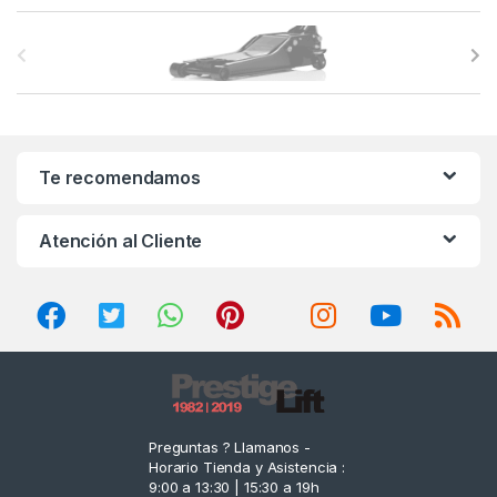
B
r
a
n
Te recomendamos
d
Atención al Cliente
s
C
a
r
o
Preguntas ? Llamanos -
Horario Tienda y Asistencia :
u
9:00 a 13:30 | 15:30 a 19h