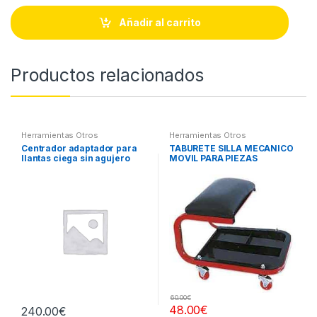
n
t
Añadir al carrito
i
t
y
Productos relacionados
Herramientas Otros
Herramientas Otros
Centrador adaptador para
TABURETE SILLA MECANICO
llantas ciega sin agujero
MOVIL PARA PIEZAS
central
60.00
€
48.00
€
240.00
€