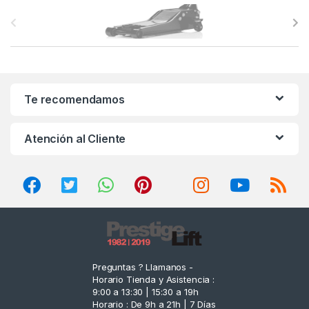
B
r
a
n
Te recomendamos
d
Atención al Cliente
s
C
a
r
o
Preguntas ? Llamanos -
Horario Tienda y Asistencia :
u
9:00 a 13:30 | 15:30 a 19h
Horario : De 9h a 21h | 7 Días