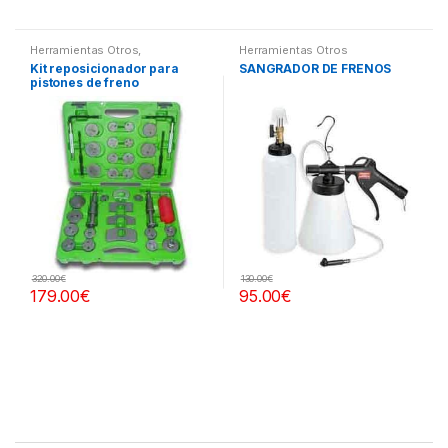
Herramientas Otros
,
Herramientas Otros
Herramientas Frenos y
Kit reposicionador para
SANGRADOR DE FRENOS
Refrigeración
pistones de freno
320.00
€
130.00
€
179.00
€
95.00
€