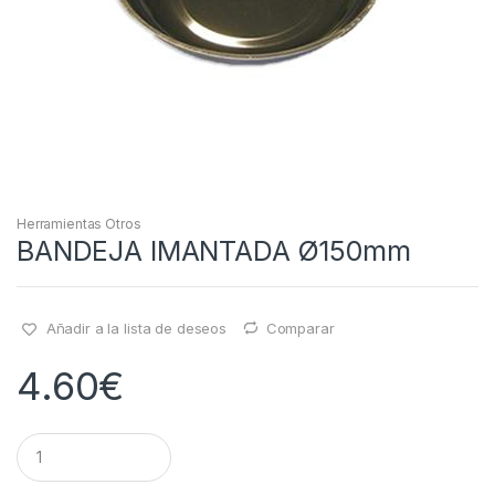
Herramientas Otros
BANDEJA IMANTADA Ø150mm
Añadir a la lista de deseos
Comparar
4.60
€
Q
u
a