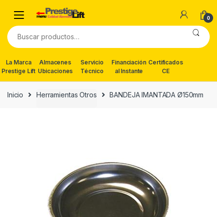
Skip
Skip
to
to
0
navigation
content
Buscar
por:
La Marca
Almacenes
Servicio
Financiación
Certificados
Prestige Lift
Ubicaciones
Técnico
al Instante
CE
Inicio
Herramientas Otros
BANDEJA IMANTADA Ø150mm