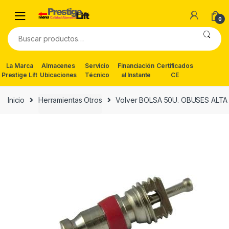
Skip
Skip
to
to
0
navigation
content
Buscar
por:
La Marca
Almacenes
Servicio
Financiación
Certificados
Prestige Lift
Ubicaciones
Técnico
al Instante
CE
Inicio
Herramientas Otros
Volver BOLSA 50U. OBUSES ALTA