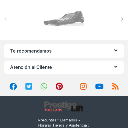
B
r
a
n
Te recomendamos
d
Atención al Cliente
s
C
a
r
o
Preguntas ? Llamanos -
Horario Tienda y Asistencia :
u