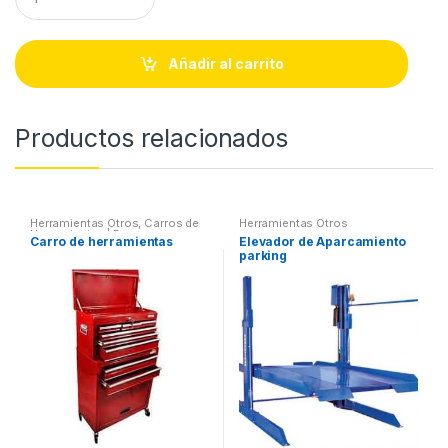
u
a
n
t
Añadir al carrito
i
t
y
Productos relacionados
Herramientas Otros
,
Carros de
Herramientas Otros
Herramientas | Bancos
Carro de herramientas
Elevador de Aparcamiento
parking