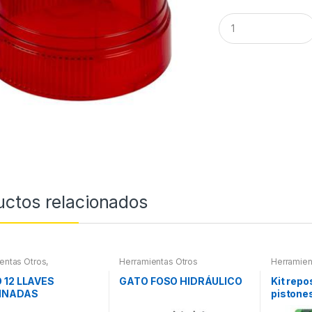
Q
u
a
n
t
i
t
y
uctos relacionados
entas Otros
,
Herramientas Otros
Herramien
ientas De Mano
,
Herramien
ientas De Mano
Refrigera
 12 LLAVES
GATO FOSO HIDRÁULICO
Kit repo
INADAS
pistones
CULADAS