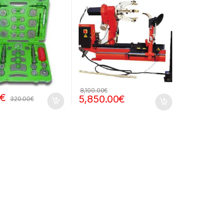
8,100.00
€
€
5,850.00
€
320.00
€