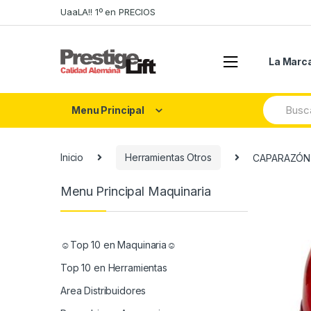
Skip
Skip
UaaLA!! 1º en PRECIOS
to
to
navigation
content
La Marc
Search
Menu Principal
for:
Inicio
Herramientas Otros
CAPARAZÓN
Menu Principal Maquinaria
☺Top 10 en Maquinaria☺
Top 10 en Herramientas
Area Distribuidores