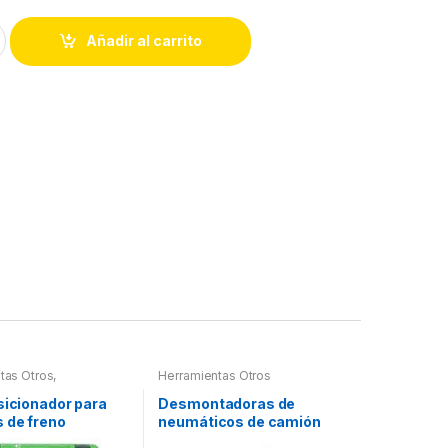
Añadir al carrito
tas Otros
,
Herramientas Otros
tas Frenos y
ción
sicionador para
Desmontadoras de
 de freno
neumáticos de camión