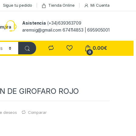
Sigue tu pedido
Tienda Online
Mi Cuenta
Asistencia
(+34)639363709
ompra
aremsig@gmail.com 674114853 | 695905001
0.00
€
0
N DE GIROFARO ROJO
 de deseos
Comparar