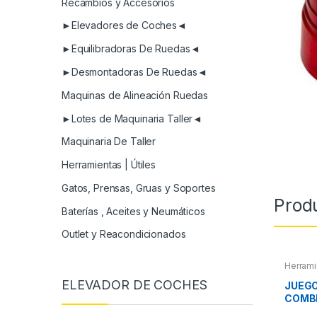
Recambios y Accesorios
►Elevadores de Coches◄
►Equilibradoras De Ruedas◄
►Desmontadoras De Ruedas◄
Maquinas de Alineación Ruedas
►Lotes de Maquinaria Taller◄
Maquinaria De Taller
Herramientas | Útiles
Gatos, Prensas, Gruas y Soportes
Prod
Baterías , Aceites y Neumáticos
Outlet y Reacondicionados
Herrami
Herram
ELEVADOR DE COCHES
Herram
JUEGO
COMB
ARTI