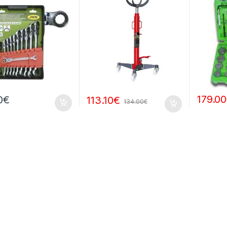
179.00
0
€
113.10
€
134.00
€