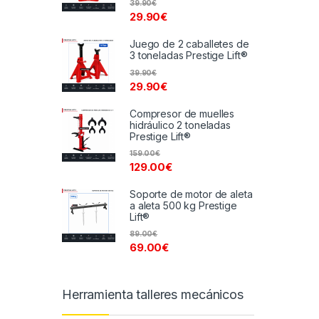
39.90
€
29.90
€
Juego de 2 caballetes de
3 toneladas Prestige Lift®
39.90
€
29.90
€
Compresor de muelles
hidráulico 2 toneladas
Prestige Lift®
159.00
€
129.00
€
Soporte de motor de aleta
a aleta 500 kg Prestige
Lift®
89.00
€
69.00
€
Herramienta talleres mecánicos