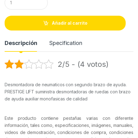
u
a
n
t
Añadir al carrito
i
t
y
Descripción
Specification
2/5 - (4 votos)
Desmontadora de neumaticos con segundo brazo de ayuda.
PRESTIGE LIFT suministra desmontadoras de ruedas con brazo
de ayuda auxiliar monofasicas de calidad
Este producto contiene pestañas varias con diferente
información, tales como, especificaciones, imágenes, manuales,
videos de demostración, condiciones de compra, condiciones