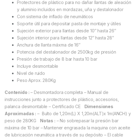
Protectores de plástico para no dañar llantas de aleación
y aluminio incluidos en mordazas, uña y destalonador
Con sistema de inflado de neumáticos
Soporte útil para depositar pasta de montaje y útiles
Sujeción exterior para llantas desde 10″ hasta 26″
Sujeción interior para llantas desde 12″ hasta 28″
Anchura de llanta máxma de 16″
Potencia del destalonador de 2500kg de presión
Presión de trabajo de 8 bar hasta 10 bar
Incluye desmontable
Nivel de ruido
Peso Aprox. 280Kg
Contenido :
– Desmontadora completa
– Manual de
instrucciones junto a protectores de plástico, accesorios,
palanca desmontable
– Certificado CE
Dimensiones
Aproximadas :
– Bulto de 1,20m(L) X 1,20m(ALT)x 1m(ANCH) y
peso de 280KG
Notas :
– No sobrepasar la presión bar
máxima de 10 bar
– Mantener engrasada la maquina con aceite
de lubricación neumática a través de su depósito
– El cable