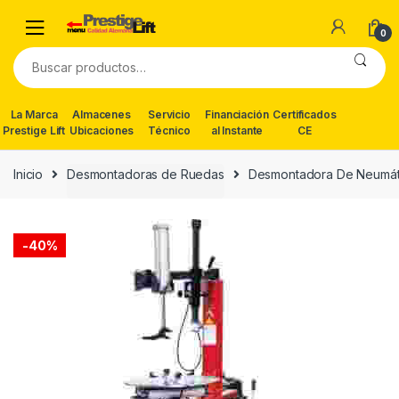
Skip
Skip
to
to
0
navigation
content
Buscar
por:
La Marca
Almacenes
Servicio
Financiación
Certificados
Prestige Lift
Ubicaciones
Técnico
al Instante
CE
Inicio
Desmontadoras de Ruedas
Desmontadora De Neumát
-
40%