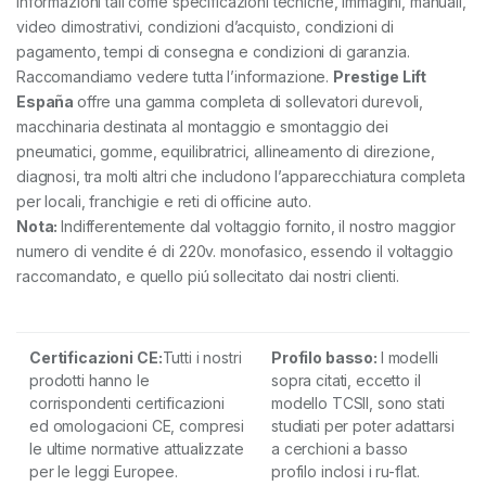
informazioni tali come specificazioni tecniche, immagini, manuali,
video dimostrativi, condizioni d’acquisto, condizioni di
pagamento, tempi di consegna e condizioni di garanzia.
Raccomandiamo vedere tutta l’informazione.
Prestige Lift
España
offre una gamma completa di sollevatori durevoli,
macchinaria destinata al montaggio e smontaggio dei
pneumatici, gomme, equilibratrici, allineamento di direzione,
diagnosi, tra molti altri che includono l’apparecchiatura completa
per locali, franchigie e reti di officine auto.
Nota:
Indifferentemente dal voltaggio fornito, il nostro maggior
numero di vendite é di 220v. monofasico, essendo il voltaggio
raccomandato, e quello piú sollecitato dai nostri clienti.
Certificazioni
CE:
Tutti i nostri
Profilo basso:
I modelli
prodotti hanno le
sopra citati, eccetto il
corrispondenti certificazioni
modello TCSII, sono stati
ed omologacioni CE, compresi
studiati per poter adattarsi
le ultime normative attualizzate
a cerchioni a basso
per le leggi Europee.
profilo inclosi i ru-flat.