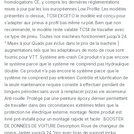
homologations CE, y compris les dernières réglementations
mises à jour par les lois européennes Low Profile: Les modèles
présentés ci-dessus, TCSII EXCETO le modèle est conçu pour
s’adapter aux pneus à profil bas même ru-plat. Bien que non
recommandé, le modèle reste valable TCSII de travailler avec
ce type de pneu. Toutes nos machines fonctionnent jusqu’à 24.
” Mises à jour Quads pas inclus dans le prix de la machine |
augmentations tels que les adaptateurs de moto de roue sont
fournis pour VTT. Système anti-crash Ce produit n’a pas encore
le système parce que le système ne comprend pas Hydraulique
double: Ce produit n’a pas encore le système parce que le
système ne comprend pas entretien: Contrôle et lubrification de
la seule maintenance requise consiste à effectuer pendant de
longues périodes sans avoir à remplacer pizzas vie ascenseur.
Anti-rouille: Protégé par une peinture époxy dernier permettent
de travailler dans des circonstances extrêmes telles que la
protection ne électrique externe. montage: Notre produit est
livré pré-installé pour un montage rapide et facile BOOSTER
DE DONNÉES DE VOITURE Description: Roue de changeur de
pneus Jantes jusqu’à 24 “pro avec bras de support inclus