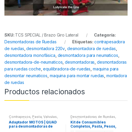
SKU:
TCS SPECIAL / Brazo Giro Lateral
Categoría:
Desmontadoras de Ruedas
Etiquetas:
contrapesadora
de ruedas
,
desmontadora 220v
,
desmontadora de ruedas
,
desmontadora monofásica
,
desmontadora para neumaticos
,
desmontadora-de-neumaticos
,
desmontadoras
,
desmontadoras
para ruedas coche
,
equilibradora-de-ruedas
,
maquina para
desmontar neumaticos
,
maquina para montar ruedas
,
montadora
de ruedas
Productos relacionados
Contrapesos, Pasta, Valvulas,
Desmontadoras de Ruedas
,
Consumibles
,
Recambios
Equilibradoras de ruedas
,
Adaptador MOTOS | QUAD
Kit de Consumibles
Desmontadoras de Ruedas
Herramientas Para Motos
,
Todo
para desmontadoras de
Completos, Pasta, Pesos,
para las Motos | ATV
neumáticos ruedas
útiles, otros