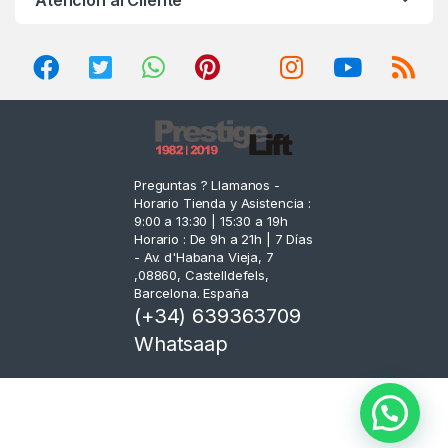
s
C
a
r
o
Preguntas ? Llamanos -
Horario Tienda y Asistencia :
u
9:00 a 13:30 | 15:30 a 19h
Horario : De 9h a 21h | 7 Días
s
- Av. d'Habana Vieja, 7
,08860, Castelldefels,
e
Barcelona. España
(+34) 639363709
l
Whatsaap