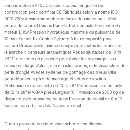
seconde phase 220v Caractéristiques: 1er qualité de
construction avec certificat CE Fabriqués selon la norme ISO
9001 220v tension monophasée Inclus deuxième bras idéal
pour aider à profil bas ou Run Flat Rotation auto Puissance du
moteur 1,1 Kw Pression hydraulique maximale de puissance de
10 bars Fermer Ex-Centric Cylindre à haute capacité pour
rompre Grosse perle lame de coupe pour toutes les roues sur
le marché 4 centreurs automatiques Roues ajustables de 10 “à
26” Protecteurs en plastique pour éviter les dommages aux
roues en alliage d’aluminium et inclus pinces, et le disjoncteur de
perle d’ongle Avec le système de gonflage des pneus Utile
pour déposer la pâte de montage et votes de soutien
Préhension externe jante de 10 “à 26” Préhension interne jante
de 12 “à 28″ MAXMA pneu Largeur 16 ” Pression de 2500 kg de
disjoncteur de puissance de talon Pression de travail de 8 à 10
bars comprend amovible Niveau de bruit
Questo prodotto contiene varie schede con diverse