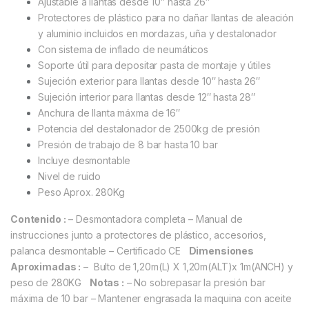
Ajustable a llantas desde 10″ hasta 26″
Protectores de plástico para no dañar llantas de aleación
y aluminio incluidos en mordazas, uña y destalonador
Con sistema de inflado de neumáticos
Soporte útil para depositar pasta de montaje y útiles
Sujeción exterior para llantas desde 10″ hasta 26″
Sujeción interior para llantas desde 12″ hasta 28″
Anchura de llanta máxma de 16″
Potencia del destalonador de 2500kg de presión
Presión de trabajo de 8 bar hasta 10 bar
Incluye desmontable
Nivel de ruido
Peso Aprox. 280Kg
Contenido :
– Desmontadora completa
– Manual de
instrucciones junto a protectores de plástico, accesorios,
palanca desmontable
– Certificado CE
Dimensiones
Aproximadas :
– Bulto de 1,20m(L) X 1,20m(ALT)x 1m(ANCH) y
peso de 280KG
Notas :
– No sobrepasar la presión bar
máxima de 10 bar
– Mantener engrasada la maquina con aceite