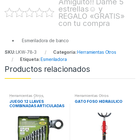
Amiguito!! Dame 5
estrellas☺ y
REGALO «GRATIS»
con tu compra
Esmeriladora de banco
SKU:
LKW-78-3
Categoría:
Herramientas Otros
Etiqueta:
Esmeriladora
Productos relacionados
Herramientas Otros
,
Herramientas Otros
Herramientas De Mano
,
JUEGO 12 LLAVES
GATO FOSO HIDRÁULICO
Herramientas De Mano
COMBINADAS ARTICULADAS