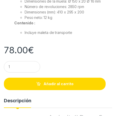
Dimensiones de la muela: Ø 150 x 20 Ø 16 mm
Número de revoluciones: 2850 rpm
Dimensiones (mm): 410 x 295 x 200
Peso neto: 12 kg
Contenido :
Incluye maleta de transporte
78.00
€
Q
u
a
n
t
Añadir al carrito
i
t
y
Descripción