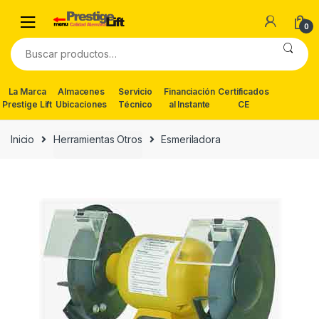
Skip
Skip
to
to
0
navigation
content
Buscar
por:
La Marca
Almacenes
Servicio
Financiación
Certificados
Prestige Lift
Ubicaciones
Técnico
al Instante
CE
Inicio
Herramientas Otros
Esmeriladora