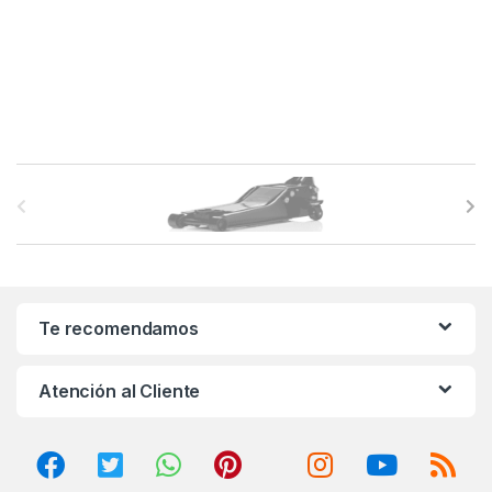
B
r
a
n
Te recomendamos
d
Atención al Cliente
s
C
a