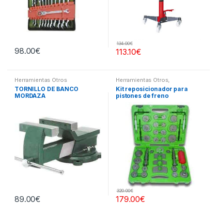
134.00
€
98.00
€
113.10
€
Herramientas Otros
Herramientas Otros
,
Herramientas Frenos y
TORNILLO DE BANCO
Kit reposicionador para
Refrigeración
MORDAZA
pistones de freno
320.00
€
89.00
€
179.00
€