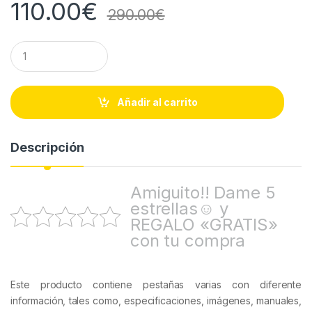
110.00
€
290.00
€
Q
u
a
n
t
Añadir al carrito
i
t
y
Descripción
Amiguito!! Dame 5
estrellas☺ y
REGALO «GRATIS»
con tu compra
Este producto contiene pestañas varias con diferente
información, tales como, especificaciones, imágenes, manuales,