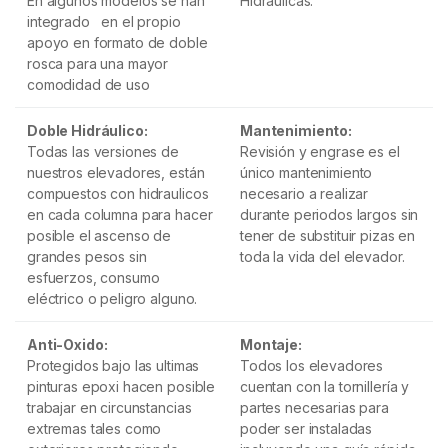
En algunos modelos se han
Hidráulicas.
integrado en el propio
apoyo en formato de doble
rosca para una mayor
comodidad de uso
Doble Hidráulico:
Mantenimiento:
Todas las versiones de
Revisión y engrase es el
nuestros elevadores, están
único mantenimiento
compuestos con hidraulicos
necesario a realizar
en cada columna para hacer
durante periodos largos sin
posible el ascenso de
tener de substituir pizas en
grandes pesos sin
toda la vida del elevador.
esfuerzos, consumo
eléctrico o peligro alguno.
Anti-Oxido:
Montaje:
Protegidos bajo las ultimas
Todos los elevadores
pinturas epoxi hacen posible
cuentan con la tornillería y
trabajar en circunstancias
partes necesarias para
extremas tales como
poder ser instaladas