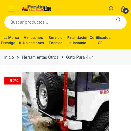
Skip
Skip
to
to
0
navigation
content
Buscar
por:
La Marca
Almacenes
Servicio
Financiación
Certificados
Prestige Lift
Ubicaciones
Técnico
al Instante
CE
Inicio
Herramientas Otros
Gato Para 4×4
-
62%