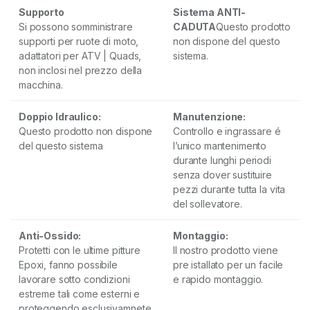
Supporto
Sistema ANTI-
Si possono somministrare
CADUTA
Questo prodotto
supporti per ruote di moto,
non dispone del questo
adattatori per ATV | Quads,
sistema.
non inclosi nel prezzo della
macchina.
Doppio Idraulico:
Manutenzione:
Questo prodotto non dispone
Controllo e ingrassare é
del questo sistema
l’unico mantenimento
durante lunghi periodi
senza dover sustituire
pezzi durante tutta la vita
del sollevatore.
Anti-Ossido:
Montaggio:
Protetti con le ultime pitture
Il nostro prodotto viene
Epoxi, fanno possibile
pre istallato per un facile
lavorare sotto condizioni
e rapido montaggio.
estreme tali come esterni e
proteggendo esclusivamnete