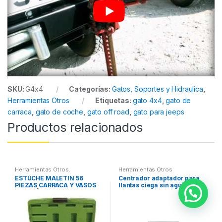
SKU:
G4x4
Categorías:
Gatos, Soportes y Hidraulica
,
Herramientas Otros
Etiquetas:
gato 4x4
,
gato de
carraca
,
gato de coche
,
gato off road
,
gato para jeeps
Productos relacionados
Herramientas Otros
,
Herramientas Otros
Herramientas De Mano
,
ESTUCHE MALETIN 56
Centrador adaptador para
Herramientas De Mano
,
PIEZAS CARRACA Y VASOS
llantas ciega sin agujero
Maletines Herramientas,
Extractores, Compresímetros,
PEQUEÑOS
central
otros