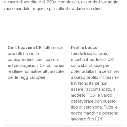
numero di vendite é di 220v. monofasico, essendo il voltaggio
raccomandato, e quello piú sollecitato dai nostri clienti.
Certificazioni
CE:
Tutti i nostri
Profilo basso:
prodotti hanno le
I modelli sopra citati,
corrispondenti certificazioni
eccetto il modello TCSII,
ed omologacioni CE, compresi
sono stati studiati per
le ultime normative attualizzate
poter adattarsi a cerchioni
per le leggi Europee.
a basso profilo inclosi i ru-
flat. Nonostante non
essere raccomandato, il
modello TCSII é valido
per lavorare con questo
tipo di cerchione. Tutte le
nostre macchine possono
lavorare fino i 24″.