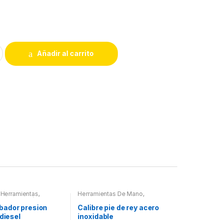
Añadir al carrito
 Herramientas,
Herramientas De Mano
,
es, Compresímetros,
Herramientas De Mano
,
es | Extractores | Kits
Herramientas Electricas
,
Utiles |
ador presion
Calibre pie de rey acero
o
Extractores | Kits de Calado
 diesel
inoxidable