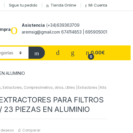
Sigue tu pedido
Tienda Online
Mi Cuenta
Asistencia
(+34)639363709
ompra
aremsig@gmail.com 674114853 | 695905001
0.00
€
0
EN ALUMINIO
, Extractores, Compresímetros, otros
,
Utiles | Extractores | Kits
EXTRACTORES PARA FILTROS
/ 23 PIEZAS EN ALUMINIO
e deseos
Comparar