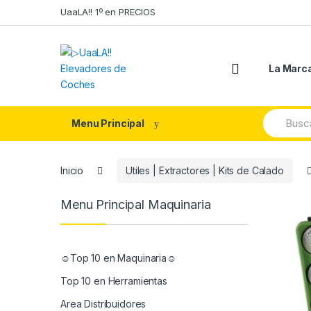
Skip
Skip
UaaLA!! 1º en PRECIOS
to
to
navigation
content
La Marc
Search
Menu Principal
for:
Inicio
Utiles | Extractores | Kits de Calado
Menu Principal Maquinaria
☺Top 10 en Maquinaria☺
Top 10 en Herramientas
Area Distribuidores