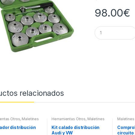
98.00
€
Q
u
a
n
t
i
t
y
uctos relacionados
entas Otros
,
Maletines
Herramientas Otros
,
Maletines
Maletines
entas, Extractores,
Herramientas, Extractores,
Extractor
ímetros, otros
,
Utiles |
Compresímetros, otros
,
Utiles |
otros
,
Util
lador distribución
Kit calado distribución
Comprob
res | Kits de Calado
Extractores | Kits de Calado
de Calad
Audi y VW
circuito