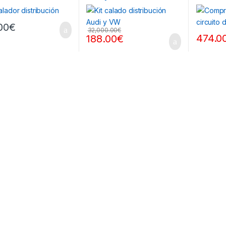
00
€
32,000.00
€
474.0
188.00
€