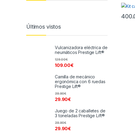
400.
Últimos vistos
Vulcanizadora eléctrica de
neumáticos Prestige Lift®
129.00
€
109.00
€
Camilla de mecánico
ergonómica con 6 ruedas
Prestige Lift®
39.90
€
29.90
€
Juego de 2 caballetes de
3 toneladas Prestige Lift®
39.90
€
29.90
€