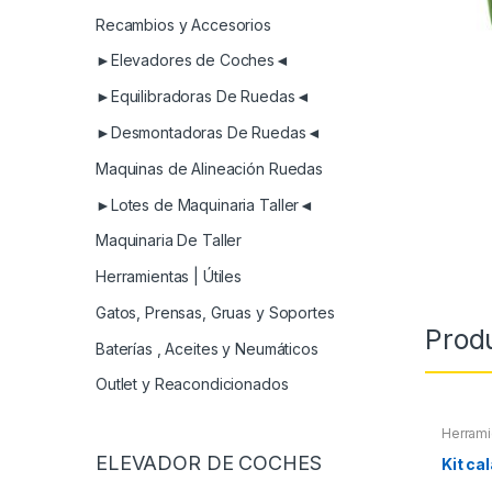
Recambios y Accesorios
►Elevadores de Coches◄
►Equilibradoras De Ruedas◄
►Desmontadoras De Ruedas◄
Maquinas de Alineación Ruedas
►Lotes de Maquinaria Taller◄
Maquinaria De Taller
Herramientas | Útiles
Gatos, Prensas, Gruas y Soportes
Prod
Baterías , Aceites y Neumáticos
Outlet y Reacondicionados
Herrami
Herrami
ELEVADOR DE COCHES
Compres
Kit ca
Extracto