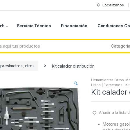
Localizanos
a®
Servicio Técnico
Financiación
Condiciones C
presímetros, otros
Kit calador distribución
Herramientas Otros
,
Ma
🔍
Utiles | Extractores | K
Kit calador 
Añadir a la lista
Motores gasolina