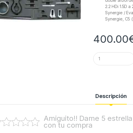
doble árbol de 
2.2 HDi 1.5D a
Synergie / Eva
Synergie, C5 
400.00
Q
u
a
n
t
i
t
y
Descripción
Amiguito!! Dame 5 estrel
con tu compra