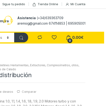
Sigue tu pedido
Tienda Online
Mi Cuenta
Asistencia
(+34)639363709
ompra
aremsig@gmail.com 674114853 | 695905001
0.00
€
0
letines Herramientas, Extractores, Compresímetros, otros
,
its de Calado
distribución
 de deseos
Comparar
: 1.0, 1.1, 1.4, 1.6, 1.8, 1.9, 2.0 Motores turbo y con