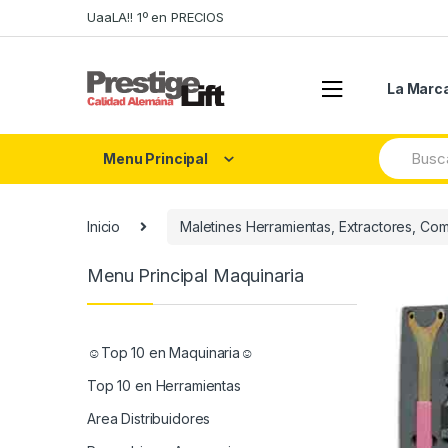
Skip
Skip
UaaLA!! 1º en PRECIOS
to
to
navigation
content
La Marc
Search
Menu Principal
for:
Inicio
Maletines Herramientas, Extractores, Com
Menu Principal Maquinaria
☺Top 10 en Maquinaria☺
Top 10 en Herramientas
Area Distribuidores