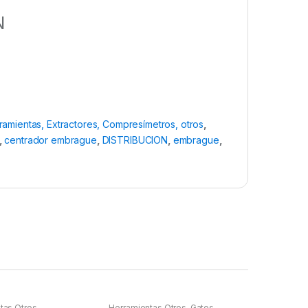
N
ramientas, Extractores, Compresímetros, otros
,
,
centrador embrague
,
DISTRIBUCION
,
embrague
,
tas Otros
Herramientas Otros
,
Gatos,