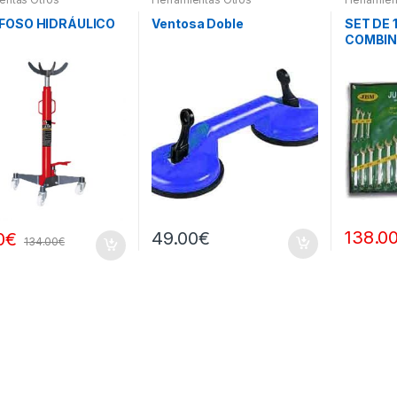
FOSO HIDRÁULICO
Ventosa Doble
SET DE 
COMBI
138.0
49.00
€
0
€
134.00
€