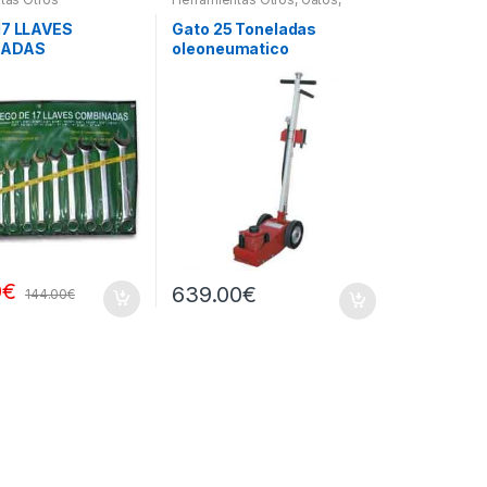
Soportes y Hidraulica
17 LLAVES
Gato 25 Toneladas
NADAS
oleoneumatico
0
€
639.00
€
144.00
€