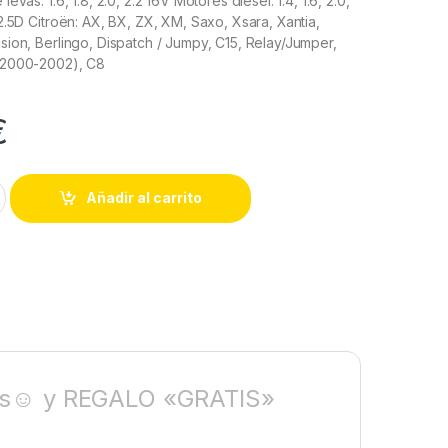
levas: 1.6, 1.8, 2.0, 2.2 16V Motores diesel: 1.4, 1.6, 2.0,
 2.5D Citroën: AX, BX, ZX, XM, Saxo, Xsara, Xantia,
sion, Berlingo, Dispatch / Jumpy, C15, Relay/Jumper,
(2000-2002), C8
€
Añadir al carrito
las☺ y REGALO «GRATIS»