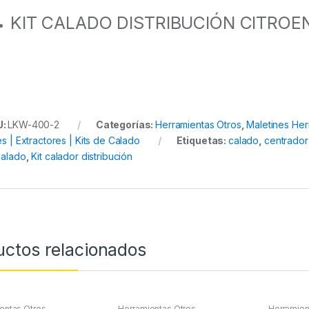
KIT CALADO DISTRIBUCIÓN CITROE
U:
LKW-400-2
Categorías:
Herramientas Otros
,
Maletines Her
es | Extractores | Kits de Calado
Etiquetas:
calado
,
centrador
 calado
,
Kit calador distribución
uctos relacionados
entas Otros
Herramientas Otros
Herramien