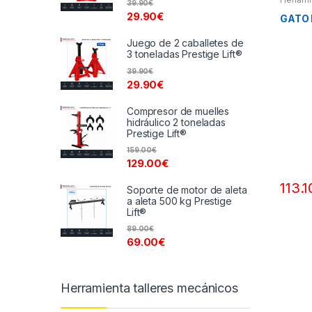
39.90
€
29.90
€
GATO 
Juego de 2 caballetes de
3 toneladas Prestige Lift®
39.90
€
29.90
€
Compresor de muelles
hidráulico 2 toneladas
Prestige Lift®
159.00
€
129.00
€
113.1
Soporte de motor de aleta
a aleta 500 kg Prestige
Lift®
89.00
€
69.00
€
Herramienta talleres mecánicos