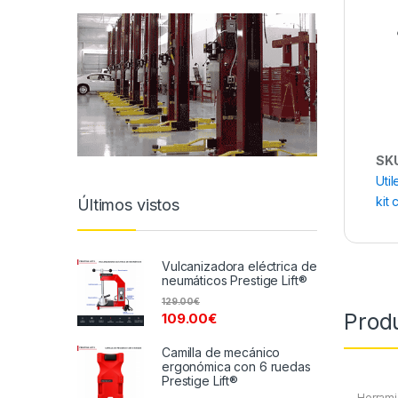
SK
Util
kit
Últimos vistos
Vulcanizadora eléctrica de
neumáticos Prestige Lift®
129.00
€
Prod
109.00
€
Camilla de mecánico
ergonómica con 6 ruedas
Prestige Lift®
Herrami