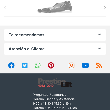
B
r
a
n
Te recomendamos
d
Atención al Cliente
s
C
a
r
o
Preguntas ? Llamanos -
Horario Tienda y Asistencia :
u
9:00 a 13:30 | 15:30 a 19h
Horario : De 9h a 21h | 7 Días