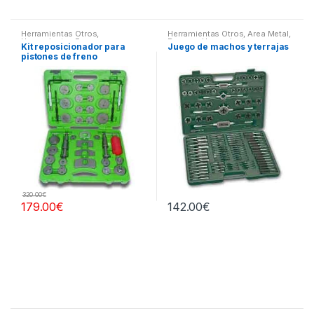
Herramientas Otros
,
Herramientas Otros
,
Area Metal,
Herramientas Frenos y
Roscas, Herramientas
,
Kit reposicionador para
Juego de machos y terrajas
Refrigeración
Maletines Herramientas,
pistones de freno
Extractores, Compresímetros,
otros
320.00
€
179.00
€
142.00
€