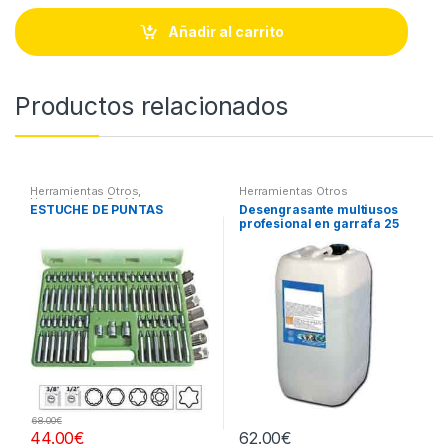
n
t
Añadir al carrito
i
t
y
Productos relacionados
Herramientas Otros
,
Herramientas Otros
Herramientas De Mano
,
ESTUCHE DE PUNTAS
Desengrasante multiusos
Herramientas De Mano
,
profesional en garrafa 25
Maletines Herramientas,
Extractores, Compresímetros,
litros
otros
68.00
€
44.00
€
62.00
€