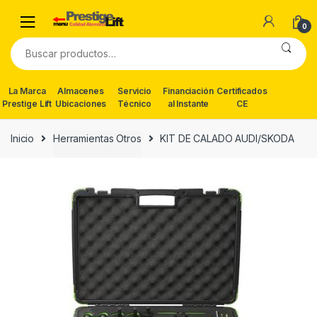
Skip
Skip
to
to
0
navigation
content
Buscar
por:
La Marca
Almacenes
Servicio
Financiación
Certificados
Prestige Lift
Ubicaciones
Técnico
al Instante
CE
Inicio
Herramientas Otros
KIT DE CALADO AUDI/SKODA