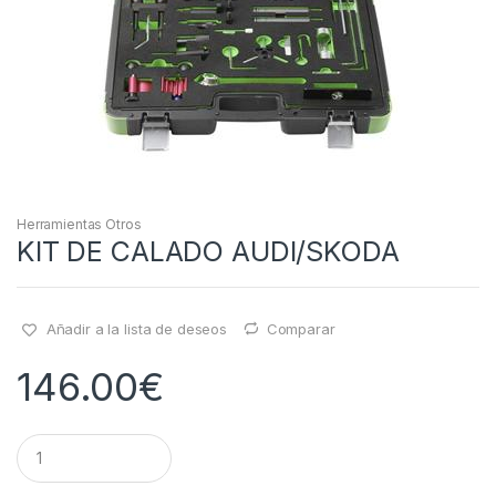
Herramientas Otros
KIT DE CALADO AUDI/SKODA
Añadir a la lista de deseos
Comparar
146.00
€
Q
u
a