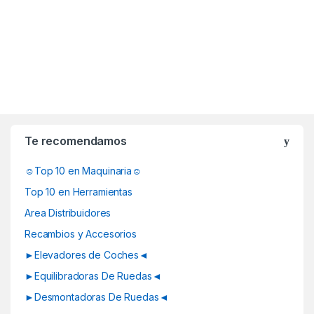
B
r
Te recomendamos
a
☺Top 10 en Maquinaria☺
n
Top 10 en Herramientas
d
Area Distribuidores
Recambios y Accesorios
s
►Elevadores de Coches◄
C
►Equilibradoras De Ruedas◄
a
►Desmontadoras De Ruedas◄