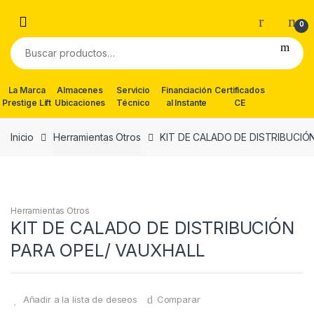
Skip
Skip
to
to
0
navigation
content
Buscar
por:
La Marca
Almacenes
Servicio
Financiación
Certificados
Prestige Lift
Ubicaciones
Técnico
al Instante
CE
Inicio
Herramientas Otros
KIT DE CALADO DE DISTRIBUCIÓ
Herramientas Otros
KIT DE CALADO DE DISTRIBUCIÓN
PARA OPEL/ VAUXHALL
Añadir a la lista de deseos
Comparar