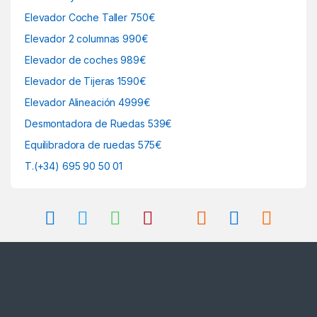
Elevador Coche Taller 750€
Elevador 2 columnas 990€
Elevador de coches 989€
Elevador de Tijeras 1590€
Elevador Alineación 4999€
Desmontadora de Ruedas 539€
Equilibradora de ruedas 575€
T.(+34) 695 90 50 01