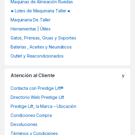
Maquinas de Alineación Ruedas
r
►Lotes de Maquinaria Taller◄
o
Maquinaria De Taller
u
Herramientas | Útiles
Gatos, Prensas, Gruas y Soportes
s
Baterías , Aceites y Neumáticos
e
Outlet y Reacondicionados
l
Atención al Cliente
Contacta con Prestige Lift®
Directorio Web Prestige Lift
Prestige Lift, la Marca – Ubicación
Condiciones Compra
Devoluciones
Términos y Condiciones