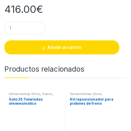
416.00
€
Q
u
a
n
t
Añadir al carrito
i
t
y
Productos relacionados
Herramientas Otros
,
Gatos,
Herramientas Otros
,
Soportes y Hidraulica
Herramientas Frenos y
Gato 25 Toneladas
Kit reposicionador para
Refrigeración
oleoneumatico
pistones de freno