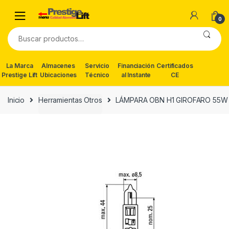
Skip
Skip
to
to
0
navigation
content
Buscar
por:
La Marca
Almacenes
Servicio
Financiación
Certificados
Prestige Lift
Ubicaciones
Técnico
al Instante
CE
Inicio
Herramientas Otros
LÁMPARA OBN H1 GIROFARO 55W