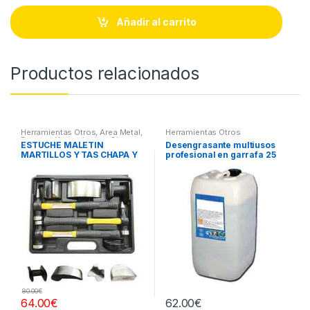
n
t
Añadir al carrito
i
t
y
Productos relacionados
Herramientas Otros
,
Area Metal,
Herramientas Otros
Roscas, Herramientas
,
Chapa y
ESTUCHE MALETIN
Desengrasante multiusos
Pintura
,
Maletines Herramientas,
MARTILLOS Y TAS CHAPA Y
profesional en garrafa 25
Extractores, Compresímetros,
otros
PINTURA
litros
80.00
€
64.00
€
62.00
€