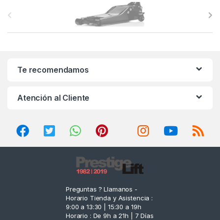
B
r
a
n
Te recomendamos
d
Atención al Cliente
s
C
a
r
o
Preguntas ? Llamanos -
Horario Tienda y Asistencia :
u
9:00 a 13:30 | 15:30 a 19h
Horario : De 9h a 21h | 7 Días