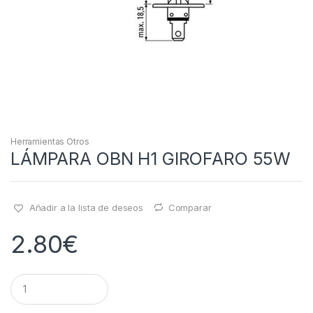
Herramientas Otros
LÁMPARA OBN H1 GIROFARO 55W
Añadir a la lista de deseos
Comparar
2.80
€
Q
u
a