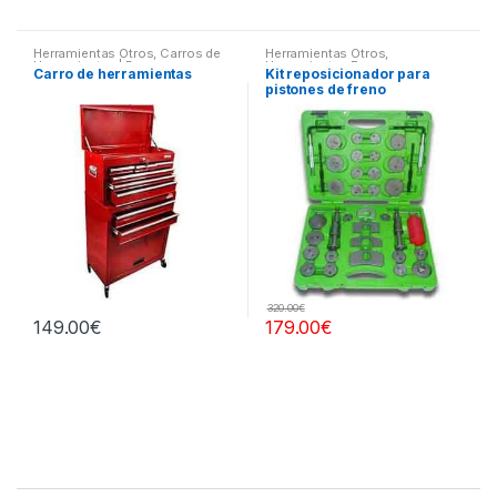
Herramientas Otros
,
Carros de
Herramientas Otros
,
Herramientas | Bancos
Herramientas Frenos y
Carro de herramientas
Kit reposicionador para
Refrigeración
pistones de freno
320.00
€
149.00
€
179.00
€