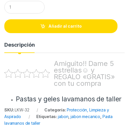
Q
u
a
n
t
Añadir al carrito
i
t
y
Descripción
Amiguito!! Dame 5
estrellas☺ y
REGALO «GRATIS»
con tu compra
Pastas y geles lavamanos de taller
SKU:
LKW-32
Categoría:
Protección, Limpieza y
Aspirado
Etiquetas:
jabon
,
jabon mecanico
,
Pasta
lavamanos de taller