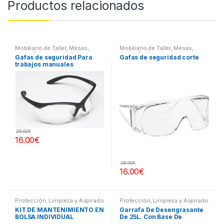
Productos relacionados
Mobiliario de Taller, Mesas,
Mobiliario de Taller, Mesas,
otros
,
Protección, Limpieza y
otros
,
Protección, Limpieza y
Gafas de seguridad Para
Gafas de seguridad corte
Aspirado
,
Ropa De Trabajo
Aspirado
,
Ropa De Trabajo
trabajos manuales
28.00
€
16.00
€
28.00
€
16.00
€
Protección, Limpieza y Aspirado
Protección, Limpieza y Aspirado
KIT DE MANTENIMIENTO EN
Garrafa De Desengrasante
BOLSA INDIVIDUAL
De 25L. Con Base De
Disolvente Para Mesa De