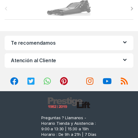
B
r
a
n
Te recomendamos
d
Atención al Cliente
s
C
a
r
o
Preguntas ? Llamanos -
Horario Tienda y Asistencia :
u
9:00 a 13:30 | 15:30 a 19h
Horario : De 9h a 21h | 7 Días