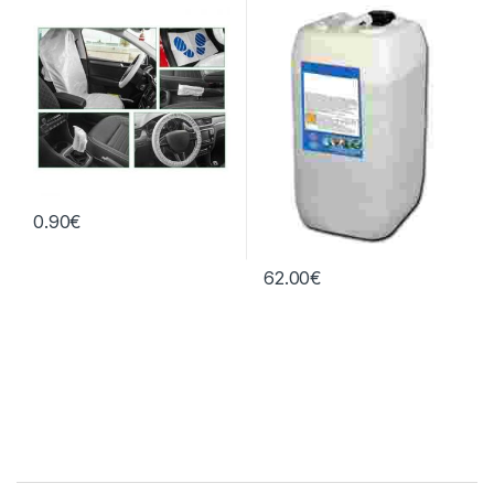
Lavado
0.90
€
62.00
€