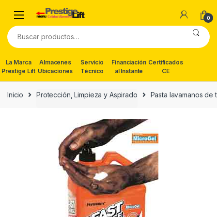
Skip
Skip
to
to
0
navigation
content
Buscar
por:
La Marca
Almacenes
Servicio
Financiación
Certificados
Prestige Lift
Ubicaciones
Técnico
al Instante
CE
Inicio
Protección, Limpieza y Aspirado
Pasta lavamanos de t