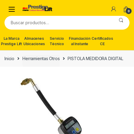
Skip
Skip
to
to
0
navigation
content
Buscar
por:
La Marca
Almacenes
Servicio
Financiación
Certificados
Prestige Lift
Ubicaciones
Técnico
al Instante
CE
Inicio
Herramientas Otros
PISTOLA MEDIDORA DIGITAL