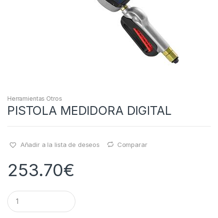
Herramientas Otros
PISTOLA MEDIDORA DIGITAL
Añadir a la lista de deseos
Comparar
253.70
€
Q
u
a