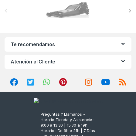
B
r
a
n
Te recomendamos
d
Atención al Cliente
s
C
a
r
o
Preguntas ? Llamanos -
Horario Tienda y Asistencia :
u
9:00 a 13:30 | 15:30 a 19h
Horario : De 9h a 21h | 7 Días