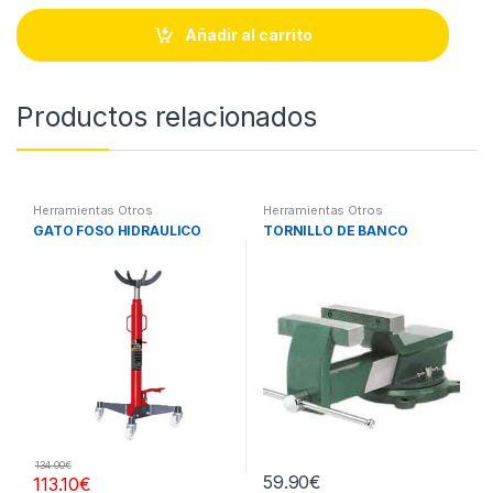
n
t
Añadir al carrito
i
t
y
Productos relacionados
Herramientas Otros
Herramientas Otros
GATO FOSO HIDRÁULICO
TORNILLO DE BANCO
134.00
€
59.90
€
113.10
€