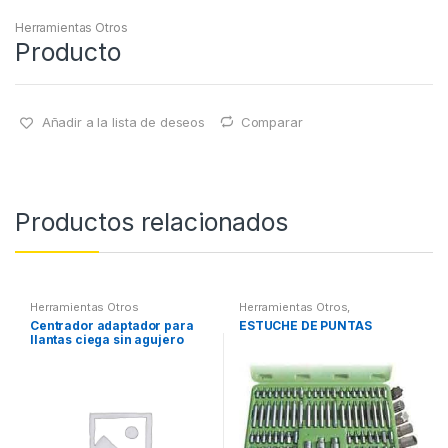
Herramientas Otros
Producto
Añadir a la lista de deseos
Comparar
Productos relacionados
Herramientas Otros
Herramientas Otros
,
Herramientas De Mano
,
Centrador adaptador para
ESTUCHE DE PUNTAS
Herramientas De Mano
,
llantas ciega sin agujero
Maletines Herramientas,
Extractores, Compresímetros,
central
otros