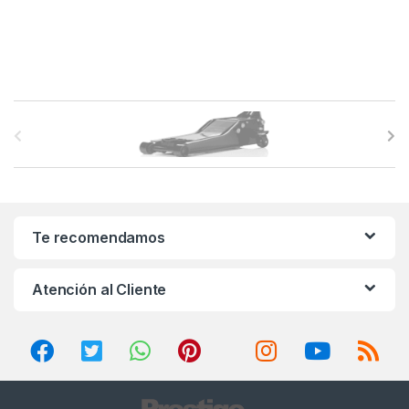
B
r
a
n
Te recomendamos
d
Atención al Cliente
s
C
a