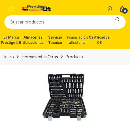
Skip
Skip
to
to
0
navigation
content
Buscar
por:
La Marca
Almacenes
Servicio
Financiación
Certificados
Prestige Lift
Ubicaciones
Técnico
al Instante
CE
Inicio
Herramientas Otros
Producto