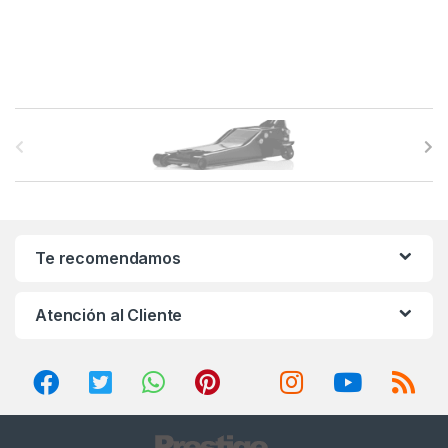
B
r
a
n
Te recomendamos
d
Atención al Cliente
s
C
a
r