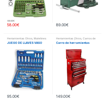
68.00
€
58.00
€
89.00
€
Herramientas Otros
,
Maletines
Herramientas Otros
,
Carros de
Herramientas, Extractores,
Herramientas | Bancos
JUEGO DE LLAVES VASO
Carro de herramientas
Compresímetros, otros
95.00
€
149.00
€