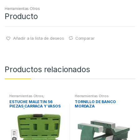
Herramientas Otros
Producto
Añadir a la lista de deseos
Comparar
Productos relacionados
Herramientas Otros
,
Herramientas Otros
Herramientas De Mano
,
ESTUCHE MALETIN 56
TORNILLO DE BANCO
Herramientas De Mano
,
PIEZAS CARRACA Y VASOS
MORDAZA
Maletines Herramientas,
Extractores, Compresímetros,
PEQUEÑOS
otros