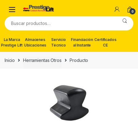
Skip
Skip
to
to
0
navigation
content
Buscar
por:
La Marca
Almacenes
Servicio
Financiación
Certificados
Prestige Lift
Ubicaciones
Técnico
al Instante
CE
Inicio
Herramientas Otros
Producto