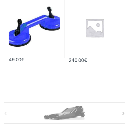
central
49.00
€
240.00
€
B
r