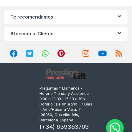
a
n
Te recomendamos
d
Atención al Cliente
s
C
a
r
o
Preguntas ? Llamanos -
Horario Tienda y Asistencia :
u
9:00 a 13:30 | 15:30 a 19h
Horario : De 9h a 21h | 7 Días
s
- Av. d'Habana Vieja, 7
,08860, Castelldefels,
e
Barcelona. España
(+34) 639363709
l