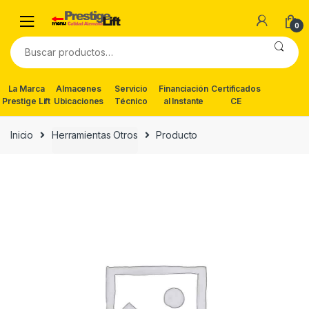
Skip
Skip
to
to
0
navigation
content
Buscar
por:
La Marca
Almacenes
Servicio
Financiación
Certificados
Prestige Lift
Ubicaciones
Técnico
al Instante
CE
Inicio
Herramientas Otros
Producto