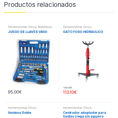
Productos relacionados
Herramientas Otros
,
Maletines
Herramientas Otros
Herramientas, Extractores,
JUEGO DE LLAVES VASO
GATO FOSO HIDRÁULICO
Compresímetros, otros
134.00
€
95.00
€
113.10
€
Herramientas Otros
Herramientas Otros
Ventosa Doble
Centrador adaptador para
llantas ciega sin agujero