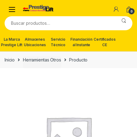
Skip
Skip
to
to
0
navigation
content
Buscar
por:
La Marca
Almacenes
Servicio
Financiación
Certificados
Prestige Lift
Ubicaciones
Técnico
al Instante
CE
Inicio
Herramientas Otros
Producto