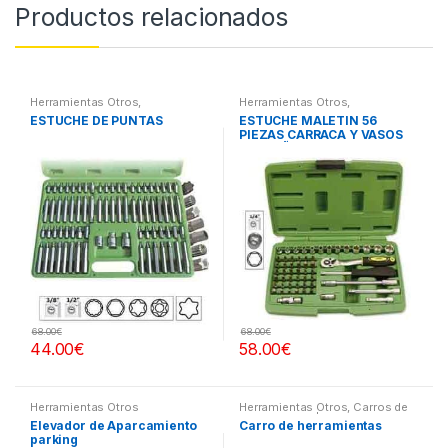
Productos relacionados
Herramientas Otros
,
Herramientas Otros
,
Herramientas De Mano
,
Herramientas De Mano
,
ESTUCHE DE PUNTAS
ESTUCHE MALETIN 56
Herramientas De Mano
,
Herramientas De Mano
,
PIEZAS CARRACA Y VASOS
Maletines Herramientas,
Maletines Herramientas,
Extractores, Compresímetros,
Extractores, Compresímetros,
PEQUEÑOS
otros
otros
68.00
€
68.00
€
44.00
€
58.00
€
Herramientas Otros
Herramientas Otros
,
Carros de
Herramientas | Bancos
Elevador de Aparcamiento
Carro de herramientas
parking