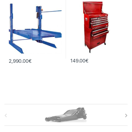
149.00
€
2,990.00
€
B
r