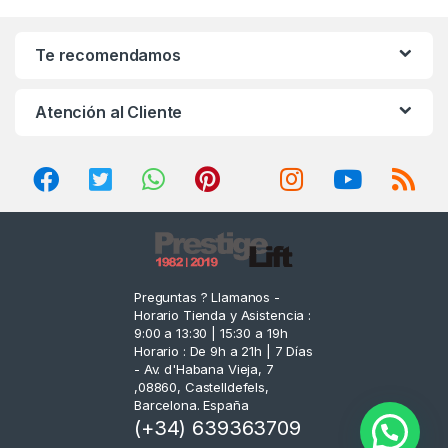
a
n
Te recomendamos
d
Atención al Cliente
s
C
a
r
o
Preguntas ? Llamanos -
Horario Tienda y Asistencia :
u
9:00 a 13:30 | 15:30 a 19h
Horario : De 9h a 21h | 7 Días
s
- Av. d'Habana Vieja, 7
,08860, Castelldefels,
e
Barcelona. España
(+34) 639363709
l