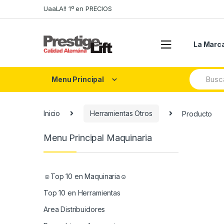
Skip
Skip
UaaLA!! 1º en PRECIOS
to
to
navigation
content
La Marc
Search
Menu Principal
for:
Inicio
Herramientas Otros
Producto
Menu Principal Maquinaria
☺Top 10 en Maquinaria☺
Top 10 en Herramientas
Area Distribuidores