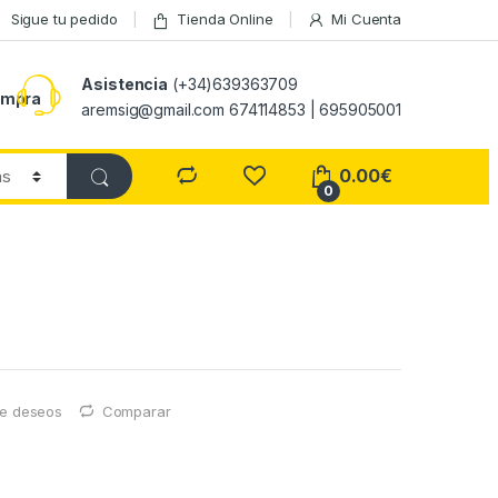
Sigue tu pedido
Tienda Online
Mi Cuenta
Asistencia
(+34)639363709
ompra
aremsig@gmail.com 674114853 | 695905001
0.00
€
0
 de deseos
Comparar