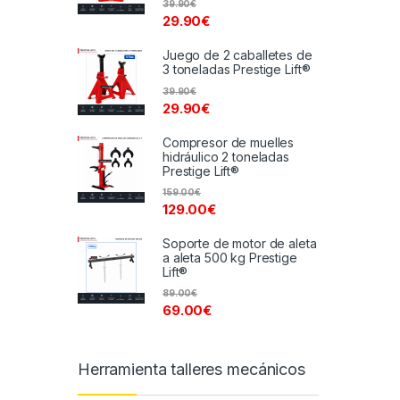
39.90
€
29.90
€
Juego de 2 caballetes de
3 toneladas Prestige Lift®
39.90
€
29.90
€
Compresor de muelles
hidráulico 2 toneladas
Prestige Lift®
159.00
€
129.00
€
Soporte de motor de aleta
a aleta 500 kg Prestige
Lift®
89.00
€
69.00
€
Herramienta talleres mecánicos