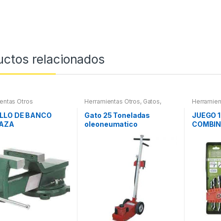
uctos relacionados
entas Otros
Herramientas Otros
,
Gatos,
Herramien
Soportes y Hidraulica
Herramie
Herramie
LLO DE BANCO
Gato 25 Toneladas
JUEGO 1
AZA
oleoneumatico
COMBI
ARTICU