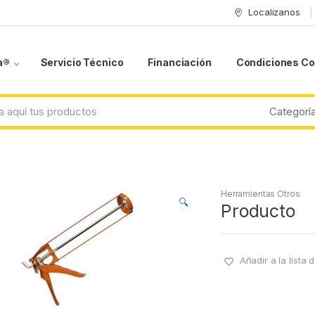
Localizanos
a®
Servicio Técnico
Financiación
Condiciones C
Herramientas Otros
🔍
Producto
Añadir a la lista