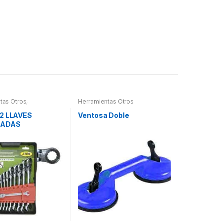
tas Otros
,
Herramientas Otros
ntas De Mano
,
ntas De Mano
2 LLAVES
Ventosa Doble
NADAS
LADAS