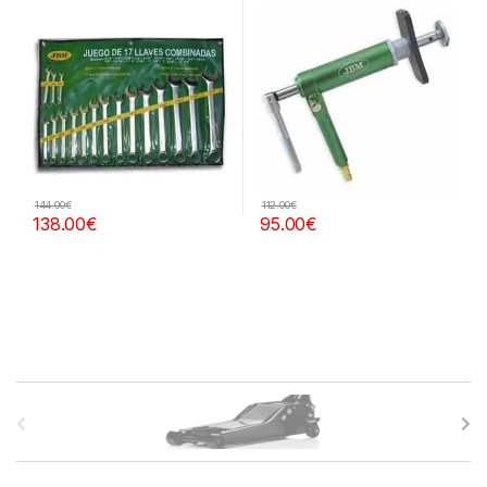
144.00
€
112.00
€
138.00
€
95.00
€
B
r