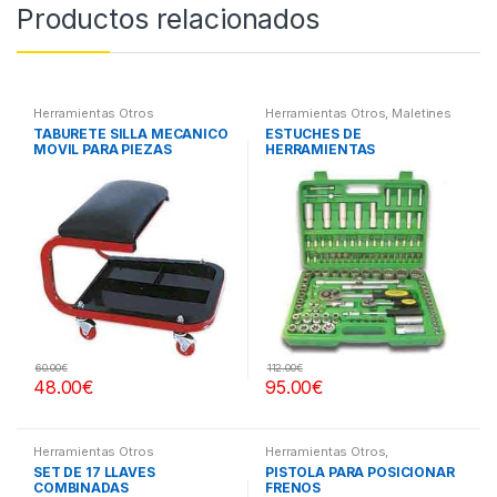
Productos relacionados
Herramientas Otros
Herramientas Otros
,
Maletines
Herramientas, Extractores,
TABURETE SILLA MECANICO
ESTUCHES DE
Compresímetros, otros
MOVIL PARA PIEZAS
HERRAMIENTAS
60.00
€
112.00
€
48.00
€
95.00
€
Herramientas Otros
Herramientas Otros
,
Herramientas Frenos y
SET DE 17 LLAVES
PISTOLA PARA POSICIONAR
Refrigeración
COMBINADAS
FRENOS