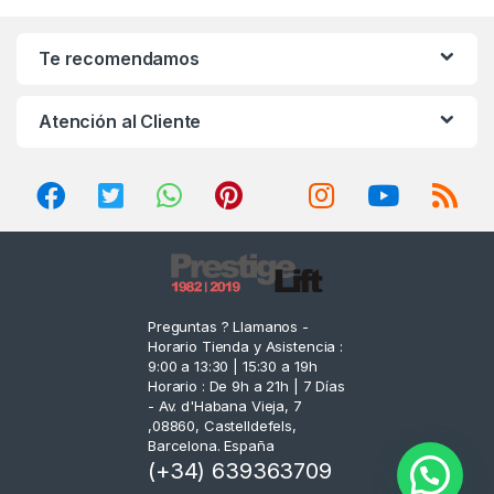
a
n
Te recomendamos
d
Atención al Cliente
s
C
a
r
o
Preguntas ? Llamanos -
Horario Tienda y Asistencia :
u
9:00 a 13:30 | 15:30 a 19h
Horario : De 9h a 21h | 7 Días
s
- Av. d'Habana Vieja, 7
,08860, Castelldefels,
e
Barcelona. España
(+34) 639363709
l