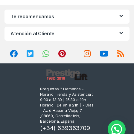
a
n
Te recomendamos
d
Atención al Cliente
s
C
a
r
o
Preguntas ? Llamanos -
Horario Tienda y Asistencia :
u
9:00 a 13:30 | 15:30 a 19h
Horario : De 9h a 21h | 7 Días
s
- Av. d'Habana Vieja, 7
,08860, Castelldefels,
e
Barcelona. España
(+34) 639363709
l