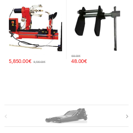
68.00
€
48.00
€
5,850.00
€
8,100.00
€
B
r