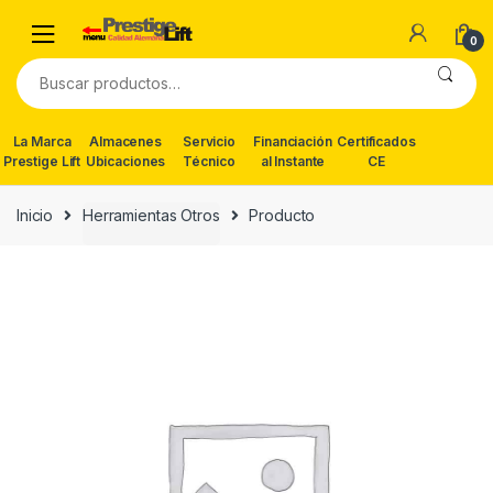
Skip
Skip
to
to
0
navigation
content
Buscar
por:
La Marca
Almacenes
Servicio
Financiación
Certificados
Prestige Lift
Ubicaciones
Técnico
al Instante
CE
Inicio
Herramientas Otros
Producto