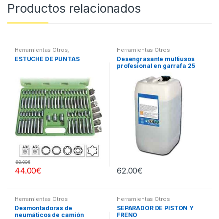
Productos relacionados
Herramientas Otros
,
Herramientas Otros
Herramientas De Mano
,
ESTUCHE DE PUNTAS
Desengrasante multiusos
Herramientas De Mano
,
profesional en garrafa 25
Maletines Herramientas,
Extractores, Compresímetros,
litros
otros
68.00
€
44.00
€
62.00
€
Herramientas Otros
Herramientas Otros
Desmontadoras de
SEPARADOR DE PISTÓN Y
neumáticos de camión
FRENO