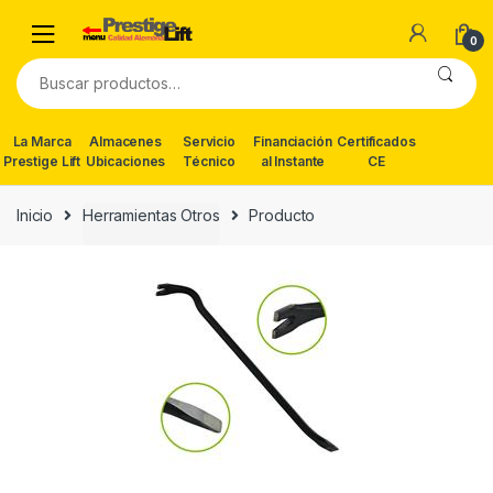
Skip
Skip
to
to
0
navigation
content
Buscar
por:
La Marca
Almacenes
Servicio
Financiación
Certificados
Prestige Lift
Ubicaciones
Técnico
al Instante
CE
Inicio
Herramientas Otros
Producto