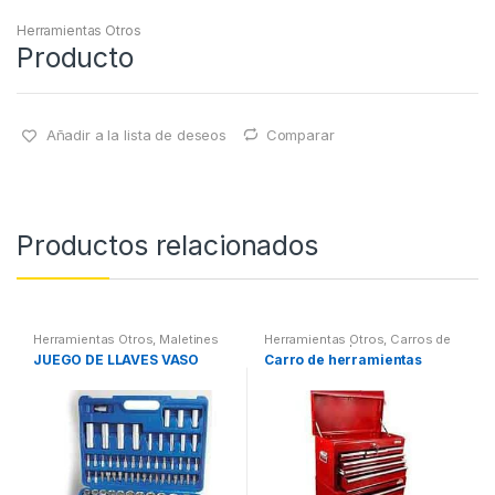
Herramientas Otros
Producto
Añadir a la lista de deseos
Comparar
Productos relacionados
Herramientas Otros
,
Maletines
Herramientas Otros
,
Carros de
Herramientas, Extractores,
Herramientas | Bancos
JUEGO DE LLAVES VASO
Carro de herramientas
Compresímetros, otros