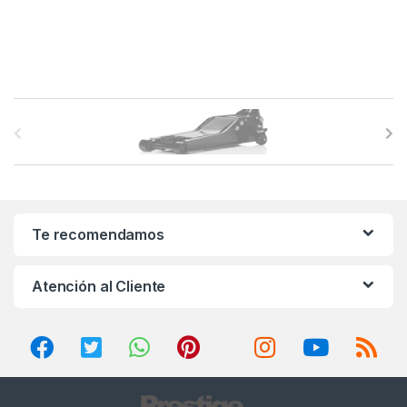
B
r
a
n
Te recomendamos
d
Atención al Cliente
s
C
a
r