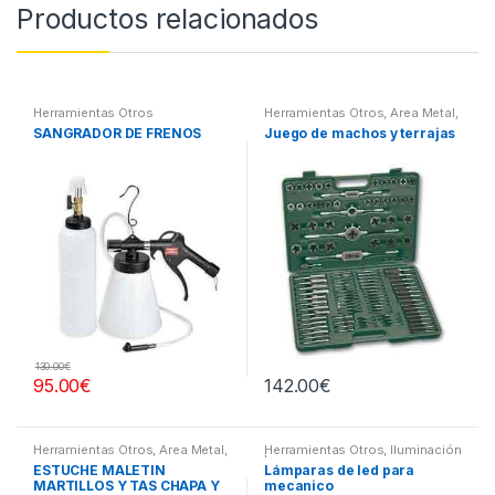
Productos relacionados
Herramientas Otros
Herramientas Otros
,
Area Metal,
Roscas, Herramientas
,
SANGRADOR DE FRENOS
Juego de machos y terrajas
Maletines Herramientas,
Extractores, Compresímetros,
otros
130.00
€
95.00
€
142.00
€
Herramientas Otros
,
Area Metal,
Herramientas Otros
,
Iluminación
Roscas, Herramientas
,
Chapa y
| Linternas Led
ESTUCHE MALETIN
Lámparas de led para
Pintura
,
Maletines Herramientas,
MARTILLOS Y TAS CHAPA Y
mecanico
Extractores, Compresímetros,