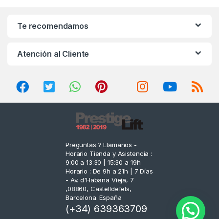
a
n
Te recomendamos
d
Atención al Cliente
s
C
a
r
o
Preguntas ? Llamanos -
Horario Tienda y Asistencia :
u
9:00 a 13:30 | 15:30 a 19h
Horario : De 9h a 21h | 7 Días
s
- Av. d'Habana Vieja, 7
,08860, Castelldefels,
e
Barcelona. España
(+34) 639363709
l