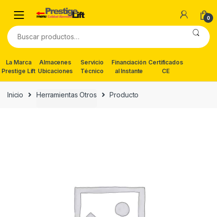
Skip
Skip
to
to
0
navigation
content
Buscar
por:
La Marca
Almacenes
Servicio
Financiación
Certificados
Prestige Lift
Ubicaciones
Técnico
al Instante
CE
Inicio
Herramientas Otros
Producto