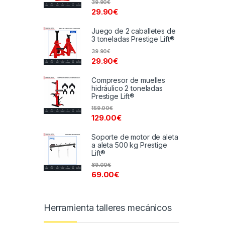
39.90
€
29.90
€
Juego de 2 caballetes de
3 toneladas Prestige Lift®
39.90
€
29.90
€
Compresor de muelles
hidráulico 2 toneladas
Prestige Lift®
159.00
€
129.00
€
Soporte de motor de aleta
a aleta 500 kg Prestige
Lift®
89.00
€
69.00
€
Herramienta talleres mecánicos