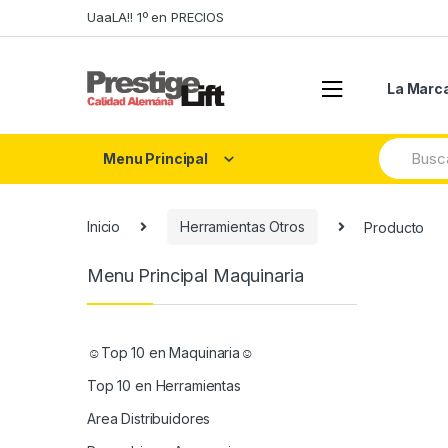
Skip
Skip
UaaLA!! 1º en PRECIOS
to
to
navigation
content
La Marc
Search
Menu Principal
for:
Inicio
Herramientas Otros
Producto
Menu Principal Maquinaria
☺Top 10 en Maquinaria☺
Top 10 en Herramientas
Area Distribuidores