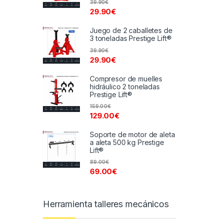
39.90
€
29.90
€
Juego de 2 caballetes de
3 toneladas Prestige Lift®
39.90
€
29.90
€
Compresor de muelles
hidráulico 2 toneladas
Prestige Lift®
159.00
€
129.00
€
Soporte de motor de aleta
a aleta 500 kg Prestige
Lift®
89.00
€
69.00
€
Herramienta talleres mecánicos