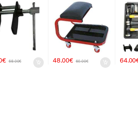
0
€
48.00
€
64.00
68.00
€
60.00
€