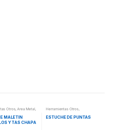
tas Otros
,
Area Metal,
Herramientas Otros
,
erramientas
,
Chapa y
Herramientas De Mano
,
letines Herramientas,
Herramientas De Mano
,
E MALETIN
ESTUCHE DE PUNTAS
es, Compresímetros,
Maletines Herramientas,
LOS Y TAS CHAPA
Extractores, Compresímetros,
otros
URA