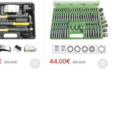
€
44.00
€
80.00
€
68.00
€