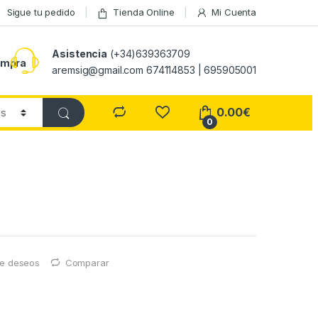
Sigue tu pedido
Tienda Online
Mi Cuenta
Asistencia
(+34)639363709
ompra
aremsig@gmail.com 674114853 | 695905001
0.00
€
0
 de deseos
Comparar