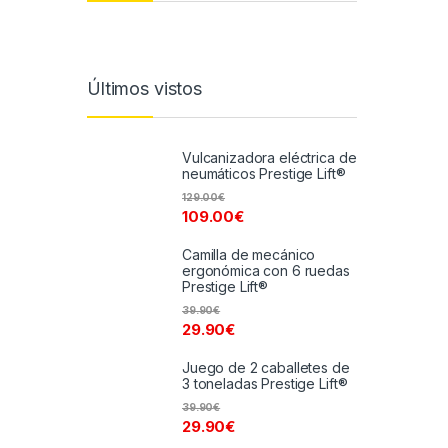
Últimos vistos
Vulcanizadora eléctrica de
neumáticos Prestige Lift®
129.00
€
109.00
€
Camilla de mecánico
ergonómica con 6 ruedas
Prestige Lift®
39.90
€
29.90
€
Juego de 2 caballetes de
3 toneladas Prestige Lift®
39.90
€
29.90
€