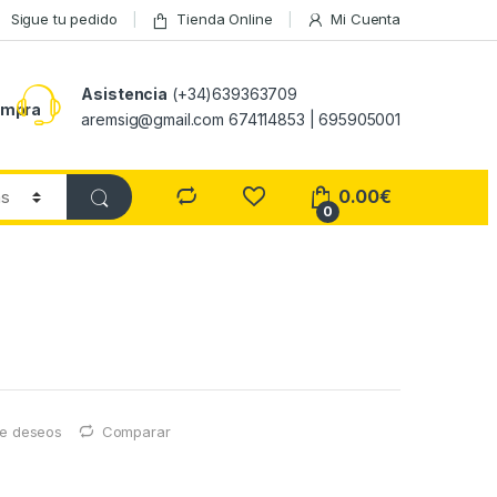
Sigue tu pedido
Tienda Online
Mi Cuenta
Asistencia
(+34)639363709
ompra
aremsig@gmail.com 674114853 | 695905001
0.00
€
0
 de deseos
Comparar