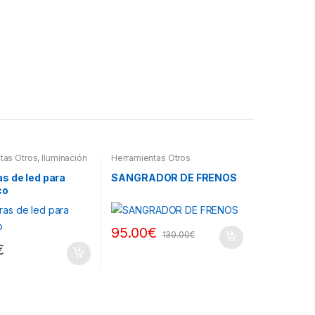
tas Otros
,
Iluminación
Herramientas Otros
s Led
s de led para
SANGRADOR DE FRENOS
co
95.00
€
130.00
€
€