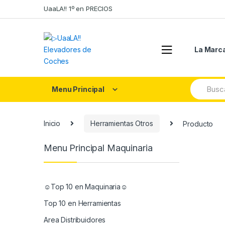
Skip
Skip
UaaLA!! 1º en PRECIOS
to
to
navigation
content
La Marc
Search
Menu Principal
for:
Inicio
Herramientas Otros
Producto
Menu Principal Maquinaria
☺Top 10 en Maquinaria☺
Top 10 en Herramientas
Area Distribuidores