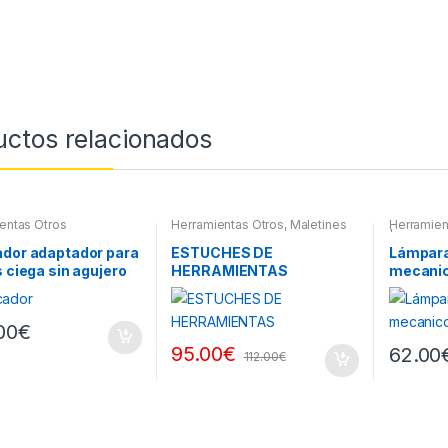
uctos relacionados
entas Otros
Herramientas Otros
,
Maletines
Herramien
Herramientas, Extractores,
| Linterna
Compresímetros, otros
ador adaptador para
ESTUCHES DE
Lámpara
s ciega sin agujero
HERRAMIENTAS
mecani
l
00
€
95.00
€
62.00
112.00
€