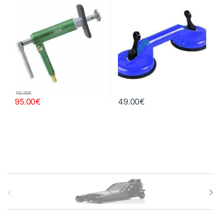
112.00
€
95.00
€
49.00
€
B
r