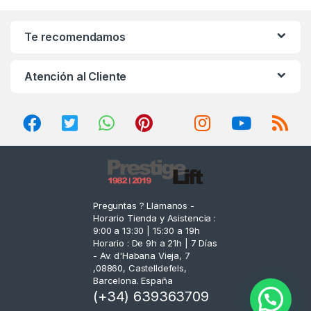
a
n
Te recomendamos
d
Atención al Cliente
s
C
a
r
o
Preguntas ? Llamanos -
Horario Tienda y Asistencia :
u
9:00 a 13:30 | 15:30 a 19h
Horario : De 9h a 21h | 7 Días
s
- Av. d'Habana Vieja, 7
,08860, Castelldefels,
e
Barcelona. España
(+34) 639363709
l