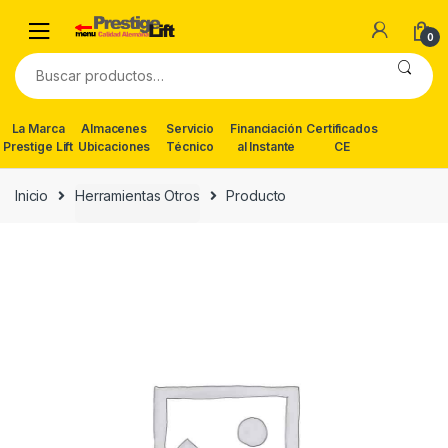
Skip
Skip
to
to
0
navigation
content
Buscar
por:
La Marca
Almacenes
Servicio
Financiación
Certificados
Prestige Lift
Ubicaciones
Técnico
al Instante
CE
Inicio
Herramientas Otros
Producto