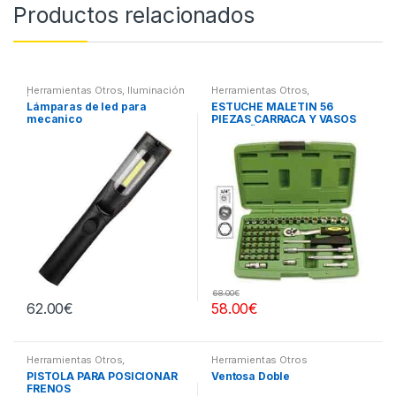
Productos relacionados
Herramientas Otros
,
Iluminación
Herramientas Otros
,
| Linternas Led
Herramientas De Mano
,
Lámparas de led para
ESTUCHE MALETIN 56
Herramientas De Mano
,
mecanico
PIEZAS CARRACA Y VASOS
Maletines Herramientas,
Extractores, Compresímetros,
PEQUEÑOS
otros
68.00
€
62.00
€
58.00
€
Herramientas Otros
,
Herramientas Otros
Herramientas Frenos y
PISTOLA PARA POSICIONAR
Ventosa Doble
Refrigeración
FRENOS