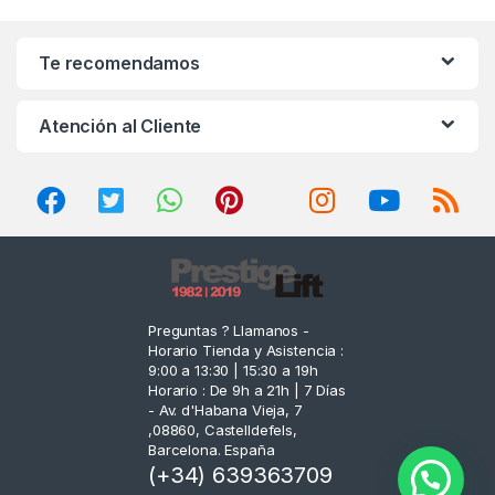
a
n
Te recomendamos
d
Atención al Cliente
s
C
a
r
o
Preguntas ? Llamanos -
Horario Tienda y Asistencia :
u
9:00 a 13:30 | 15:30 a 19h
Horario : De 9h a 21h | 7 Días
s
- Av. d'Habana Vieja, 7
,08860, Castelldefels,
e
Barcelona. España
(+34) 639363709
l