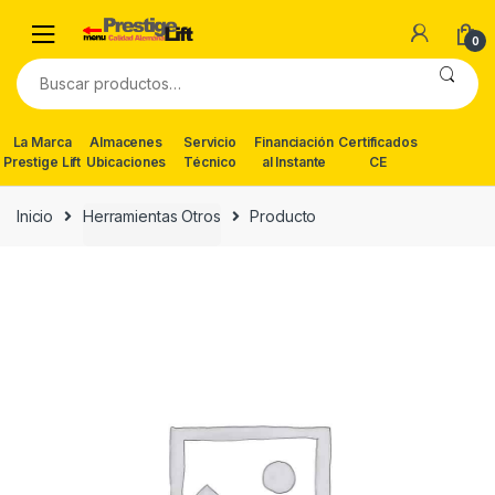
Skip
Skip
to
to
0
navigation
content
Buscar
por:
La Marca
Almacenes
Servicio
Financiación
Certificados
Prestige Lift
Ubicaciones
Técnico
al Instante
CE
Inicio
Herramientas Otros
Producto