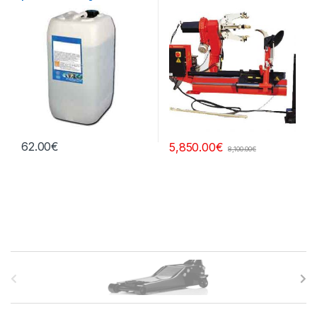
litros
62.00
€
5,850.00
€
8,100.00
€
B
r