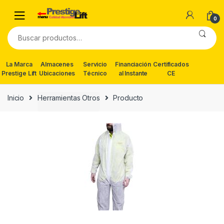
Skip
Skip
to
to
0
navigation
content
Buscar
por:
La Marca
Almacenes
Servicio
Financiación
Certificados
Prestige Lift
Ubicaciones
Técnico
al Instante
CE
Inicio
Herramientas Otros
Producto