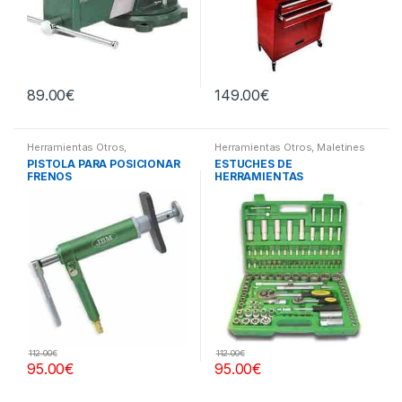
89.00
€
149.00
€
Herramientas Otros
,
Herramientas Otros
,
Maletines
Herramientas Frenos y
Herramientas, Extractores,
PISTOLA PARA POSICIONAR
ESTUCHES DE
Refrigeración
Compresímetros, otros
FRENOS
HERRAMIENTAS
112.00
€
112.00
€
95.00
€
95.00
€