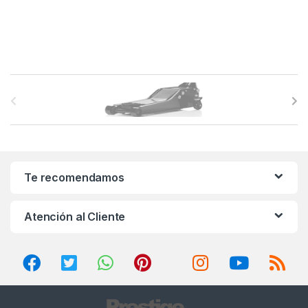
B
r
a
n
Te recomendamos
d
Atención al Cliente
s
C
a
r