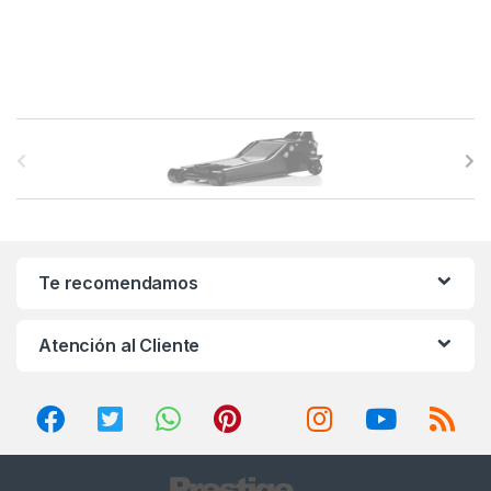
B
r
a
n
Te recomendamos
d
Atención al Cliente
s
C
a
r