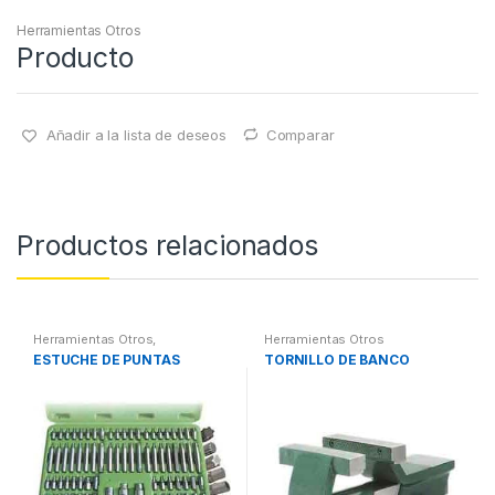
Herramientas Otros
Producto
Añadir a la lista de deseos
Comparar
Productos relacionados
Herramientas Otros
,
Herramientas Otros
Herramientas De Mano
,
ESTUCHE DE PUNTAS
TORNILLO DE BANCO
Herramientas De Mano
,
Maletines Herramientas,
Extractores, Compresímetros,
otros