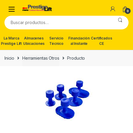
Skip
Skip
to
to
0
navigation
content
Buscar
por:
La Marca
Almacenes
Servicio
Financiación
Certificados
Prestige Lift
Ubicaciones
Técnico
al Instante
CE
Inicio
Herramientas Otros
Producto