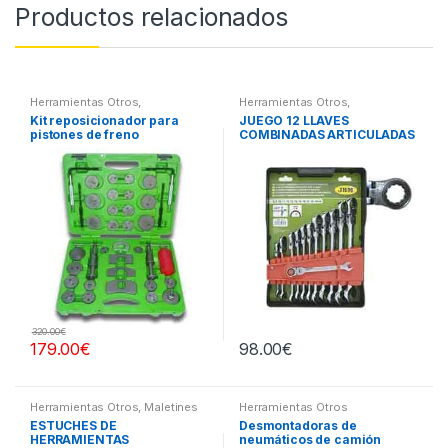
Productos relacionados
Herramientas Otros
,
Herramientas Otros
,
Herramientas Frenos y
Herramientas De Mano
,
Kit reposicionador para
JUEGO 12 LLAVES
Refrigeración
Herramientas De Mano
pistones de freno
COMBINADAS ARTICULADAS
320.00
€
179.00
€
98.00
€
Herramientas Otros
,
Maletines
Herramientas Otros
Herramientas, Extractores,
ESTUCHES DE
Desmontadoras de
Compresímetros, otros
HERRAMIENTAS
neumáticos de camión