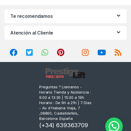
a
n
Te recomendamos
d
Atención al Cliente
s
C
a
r
o
Preguntas ? Llamanos -
Horario Tienda y Asistencia :
u
9:00 a 13:30 | 15:30 a 19h
Horario : De 9h a 21h | 7 Días
s
- Av. d'Habana Vieja, 7
,08860, Castelldefels,
e
Barcelona. España
(+34) 639363709
l