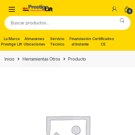
Skip
Skip
to
to
0
navigation
content
Buscar
por:
La Marca
Almacenes
Servicio
Financiación
Certificados
Prestige Lift
Ubicaciones
Técnico
al Instante
CE
Inicio
Herramientas Otros
Producto