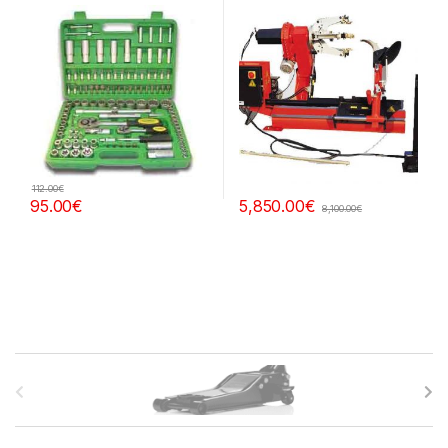
112.00
€
95.00
€
5,850.00
€
8,100.00
€
B
r