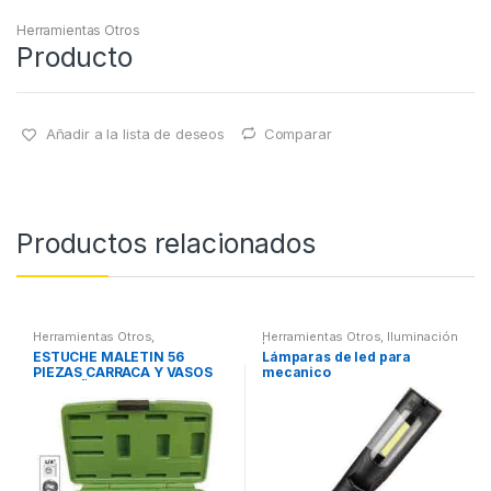
Herramientas Otros
Producto
Añadir a la lista de deseos
Comparar
Productos relacionados
Herramientas Otros
,
Herramientas Otros
,
Iluminación
Herramientas De Mano
,
| Linternas Led
ESTUCHE MALETIN 56
Lámparas de led para
Herramientas De Mano
,
PIEZAS CARRACA Y VASOS
mecanico
Maletines Herramientas,
Extractores, Compresímetros,
PEQUEÑOS
otros