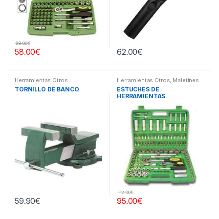
68.00
€
58.00
€
62.00
€
Herramientas Otros
Herramientas Otros
,
Maletines
Herramientas, Extractores,
TORNILLO DE BANCO
ESTUCHES DE
Compresímetros, otros
HERRAMIENTAS
112.00
€
59.90
€
95.00
€