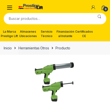
Skip
Skip
to
to
0
navigation
content
Buscar
por:
La Marca
Almacenes
Servicio
Financiación
Certificados
Prestige Lift
Ubicaciones
Técnico
al Instante
CE
Inicio
Herramientas Otros
Producto