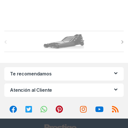
B
r
a
n
Te recomendamos
d
Atención al Cliente
s
C
a
r