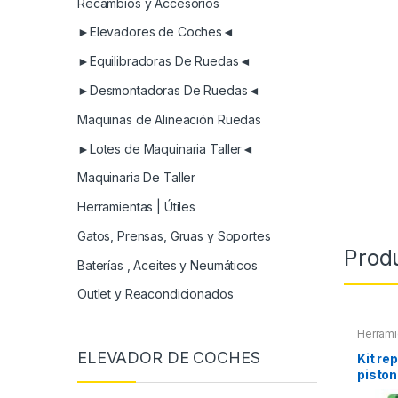
Recambios y Accesorios
►Elevadores de Coches◄
►Equilibradoras De Ruedas◄
►Desmontadoras De Ruedas◄
Maquinas de Alineación Ruedas
►Lotes de Maquinaria Taller◄
Maquinaria De Taller
Herramientas | Útiles
Gatos, Prensas, Gruas y Soportes
Prod
Baterías , Aceites y Neumáticos
Outlet y Reacondicionados
Herrami
Herrami
ELEVADOR DE COCHES
Refrige
Kit re
piston