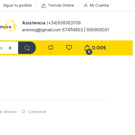
Sigue tu pedido
Tienda Online
Mi Cuenta
Asistencia
(+34)639363709
ompra
aremsig@gmail.com 674114853 | 695905001
0.00
€
0
 de deseos
Comparar