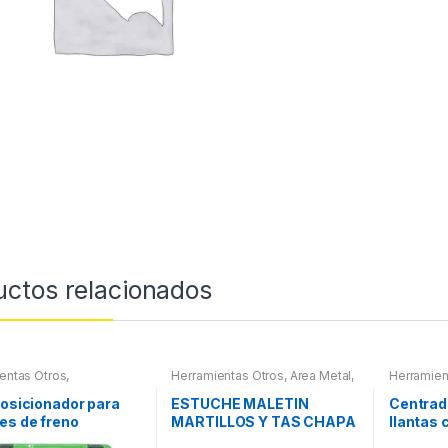
uctos relacionados
entas Otros
,
Herramientas Otros
,
Area Metal,
Herramien
entas Frenos y
Roscas, Herramientas
,
Chapa y
ración
Pintura
,
Maletines Herramientas,
posicionador para
ESTUCHE MALETIN
Centrad
Extractores, Compresímetros,
es de freno
MARTILLOS Y TAS CHAPA
llantas 
otros
Y PINTURA
central