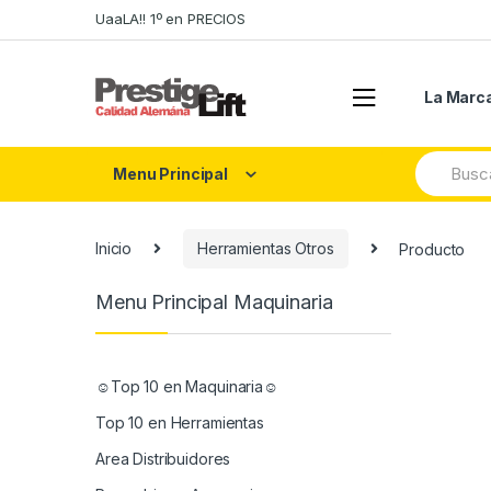
Skip
Skip
UaaLA!! 1º en PRECIOS
to
to
navigation
content
La Marc
Search
Menu Principal
for:
Inicio
Herramientas Otros
Producto
Menu Principal Maquinaria
☺Top 10 en Maquinaria☺
Top 10 en Herramientas
Area Distribuidores