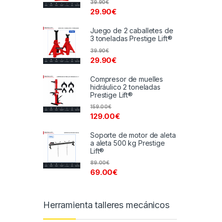
39.90
€
29.90
€
Juego de 2 caballetes de
3 toneladas Prestige Lift®
39.90
€
29.90
€
Compresor de muelles
hidráulico 2 toneladas
Prestige Lift®
159.00
€
129.00
€
Soporte de motor de aleta
a aleta 500 kg Prestige
Lift®
89.00
€
69.00
€
Herramienta talleres mecánicos