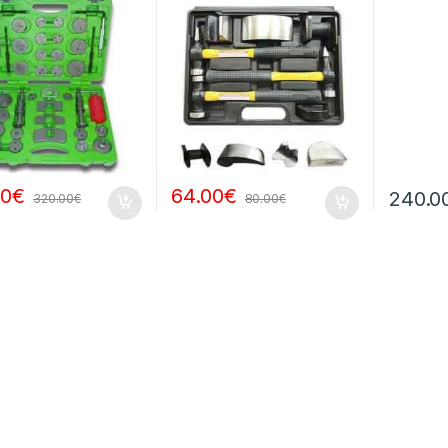
00
€
64.00
€
240.0
320.00
€
80.00
€