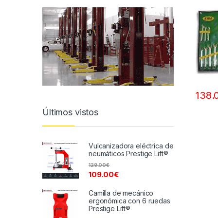
138.
Últimos vistos
Vulcanizadora eléctrica de
neumáticos Prestige Lift®
129.00
€
109.00
€
Camilla de mecánico
ergonómica con 6 ruedas
Prestige Lift®