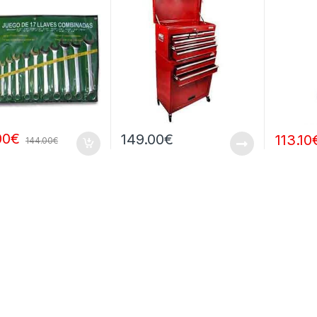
00
€
149.00
€
113.10
144.00
€