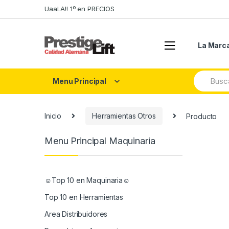
Skip
Skip
UaaLA!! 1º en PRECIOS
to
to
navigation
content
La Marc
Search
Menu Principal
for:
Inicio
Herramientas Otros
Producto
Menu Principal Maquinaria
☺Top 10 en Maquinaria☺
Top 10 en Herramientas
Area Distribuidores