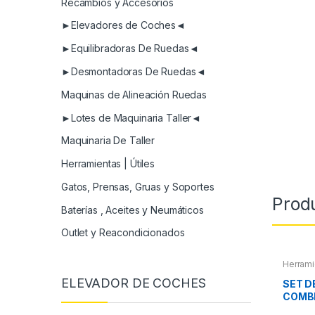
Recambios y Accesorios
►Elevadores de Coches◄
►Equilibradoras De Ruedas◄
►Desmontadoras De Ruedas◄
Maquinas de Alineación Ruedas
►Lotes de Maquinaria Taller◄
Maquinaria De Taller
Herramientas | Útiles
Gatos, Prensas, Gruas y Soportes
Prod
Baterías , Aceites y Neumáticos
Outlet y Reacondicionados
Herrami
ELEVADOR DE COCHES
SET D
COMB