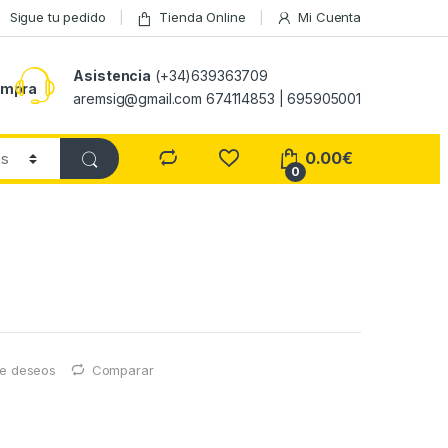
Sigue tu pedido
Tienda Online
Mi Cuenta
Asistencia
(+34)639363709
ompra
aremsig@gmail.com 674114853 | 695905001
0.00
€
0
 de deseos
Comparar