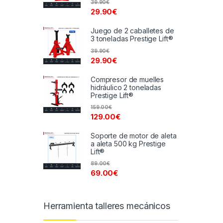
39.90
€
29.90
€
Juego de 2 caballetes de
3 toneladas Prestige Lift®
39.90
€
29.90
€
Compresor de muelles
hidráulico 2 toneladas
Prestige Lift®
159.00
€
129.00
€
Soporte de motor de aleta
a aleta 500 kg Prestige
Lift®
89.00
€
69.00
€
Herramienta talleres mecánicos