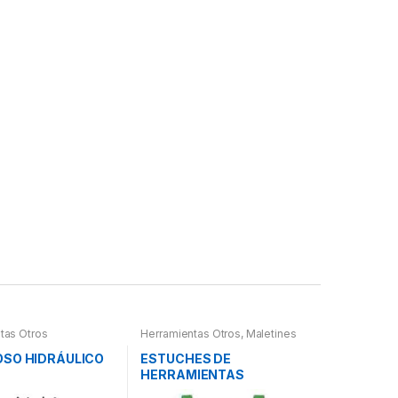
tas Otros
Herramientas Otros
,
Maletines
Herramientas, Extractores,
Compresímetros, otros
OSO HIDRÁULICO
ESTUCHES DE
HERRAMIENTAS