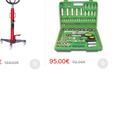
95.00
€
€
112.00
€
134.00
€