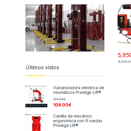
5,85
8,100.0
Últimos vistos
Vulcanizadora eléctrica de
neumáticos Prestige Lift®
129.00
€
109.00
€
Camilla de mecánico
ergonómica con 6 ruedas
Prestige Lift®