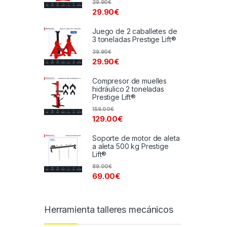
39.90
€
29.90
€
Juego de 2 caballetes de
3 toneladas Prestige Lift®
39.90
€
29.90
€
Compresor de muelles
hidráulico 2 toneladas
Prestige Lift®
159.00
€
129.00
€
Soporte de motor de aleta
a aleta 500 kg Prestige
Lift®
89.00
€
69.00
€
Herramienta talleres mecánicos