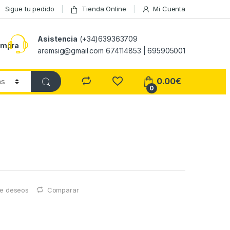
Sigue tu pedido
Tienda Online
Mi Cuenta
Asistencia
(+34)639363709
ompra
aremsig@gmail.com 674114853 | 695905001
0.00
€
0
 de deseos
Comparar