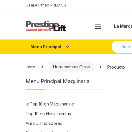
Skip
Skip
UaaLA!! 1º en PRECIOS
to
to
navigation
content
La Marc
Search
Menu Principal
for:
Inicio
Herramientas Otros
Producto
Menu Principal Maquinaria
☺Top 10 en Maquinaria☺
Top 10 en Herramientas
Area Distribuidores