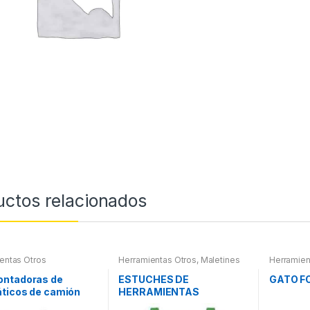
uctos relacionados
entas Otros
Herramientas Otros
,
Maletines
Herramien
Herramientas, Extractores,
Compresímetros, otros
ntadoras de
ESTUCHES DE
GATO F
ticos de camión
HERRAMIENTAS