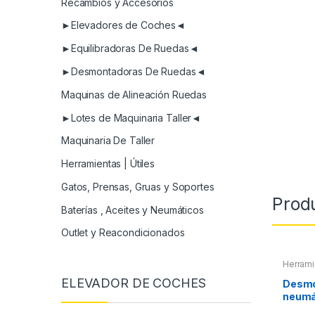
Recambios y Accesorios
►Elevadores de Coches◄
►Equilibradoras De Ruedas◄
►Desmontadoras De Ruedas◄
Maquinas de Alineación Ruedas
►Lotes de Maquinaria Taller◄
Maquinaria De Taller
Herramientas | Útiles
Gatos, Prensas, Gruas y Soportes
Prod
Baterías , Aceites y Neumáticos
Outlet y Reacondicionados
Herrami
ELEVADOR DE COCHES
Desmo
neumá