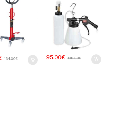
95.00
€
€
130.00
€
134.00
€