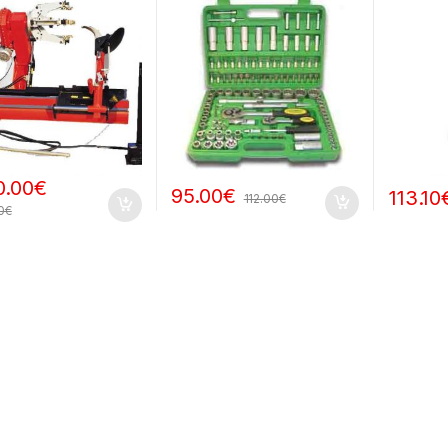
0.00
€
95.00
€
113.10
112.00
€
0
€