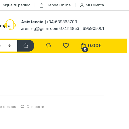
Sigue tu pedido
Tienda Online
Mi Cuenta
Asistencia
(+34)639363709
ompra
aremsig@gmail.com 674114853 | 695905001
0.00
€
0
 de deseos
Comparar