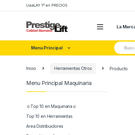
Skip
Skip
UaaLA!! 1º en PRECIOS
to
to
navigation
content
La Marc
Search
Menu Principal
for:
Inicio
Herramientas Otros
Producto
Menu Principal Maquinaria
☺Top 10 en Maquinaria☺
Top 10 en Herramientas
Area Distribuidores