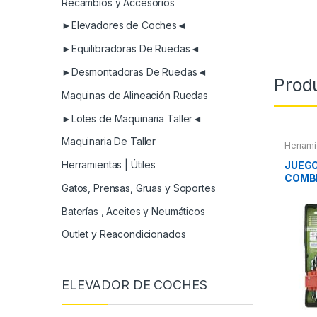
Recambios y Accesorios
►Elevadores de Coches◄
►Equilibradoras De Ruedas◄
►Desmontadoras De Ruedas◄
Prod
Maquinas de Alineación Ruedas
►Lotes de Maquinaria Taller◄
Maquinaria De Taller
Herrami
Herram
Herram
Herramientas | Útiles
JUEGO
COMB
Gatos, Prensas, Gruas y Soportes
ARTI
Baterías , Aceites y Neumáticos
Outlet y Reacondicionados
ELEVADOR DE COCHES