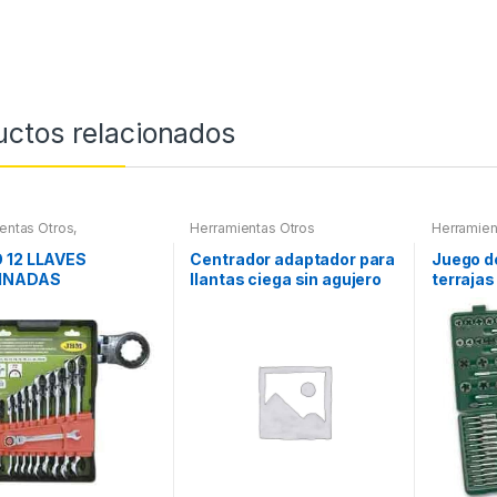
uctos relacionados
entas Otros
,
Herramientas Otros
Herramien
ientas De Mano
,
Roscas, H
ientas De Mano
Maletines
 12 LLAVES
Centrador adaptador para
Juego d
Extractor
INADAS
llantas ciega sin agujero
terrajas
otros
CULADAS
central