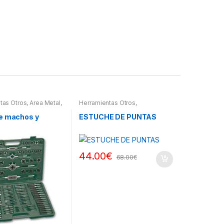
tas Otros
,
Area Metal,
Herramientas Otros
,
erramientas
,
Herramientas De Mano
,
 Herramientas,
Herramientas De Mano
,
e machos y
ESTUCHE DE PUNTAS
es, Compresímetros,
Maletines Herramientas,
Extractores, Compresímetros,
otros
44.00
€
68.00
€