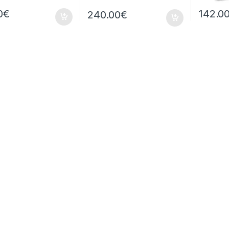
0
€
142.0
240.00
€