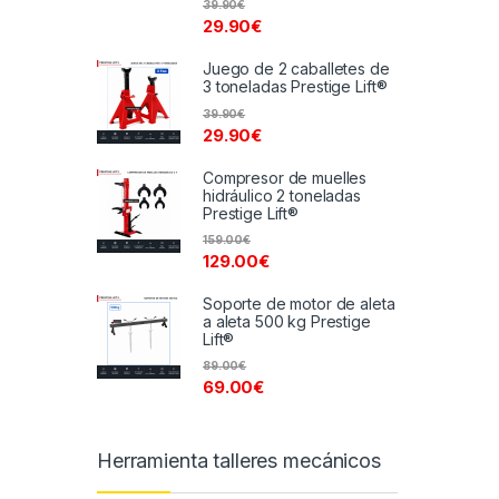
39.90
€
29.90
€
Juego de 2 caballetes de
3 toneladas Prestige Lift®
39.90
€
29.90
€
Compresor de muelles
hidráulico 2 toneladas
Prestige Lift®
159.00
€
129.00
€
Soporte de motor de aleta
a aleta 500 kg Prestige
Lift®
89.00
€
69.00
€
Herramienta talleres mecánicos