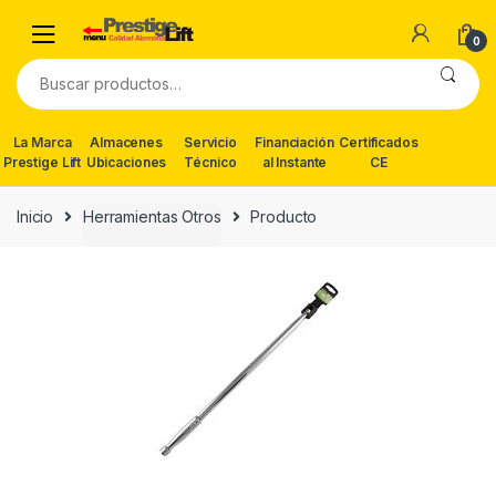
Skip
Skip
to
to
0
navigation
content
Buscar
por:
La Marca
Almacenes
Servicio
Financiación
Certificados
Prestige Lift
Ubicaciones
Técnico
al Instante
CE
Inicio
Herramientas Otros
Producto