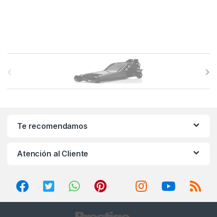
B
r
a
n
Te recomendamos
d
Atención al Cliente
s
C
a