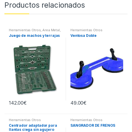
Productos relacionados
Herramientas Otros
,
Area Metal,
Herramientas Otros
Roscas, Herramientas
,
Juego de machos y terrajas
Ventosa Doble
Maletines Herramientas,
Extractores, Compresímetros,
otros
142.00
€
49.00
€
Herramientas Otros
Herramientas Otros
Centrador adaptador para
SANGRADOR DE FRENOS
llantas ciega sin agujero