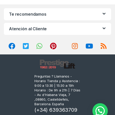
a
n
Te recomendamos
d
Atención al Cliente
s
C
a
r
o
Preguntas ? Llamanos -
Horario Tienda y Asistencia :
u
9:00 a 13:30 | 15:30 a 19h
Horario : De 9h a 21h | 7 Días
s
- Av. d'Habana Vieja, 7
,08860, Castelldefels,
e
Barcelona. España
(+34) 639363709
l