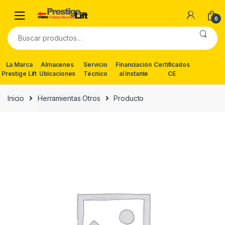
Skip
Skip
to
to
0
navigation
content
Buscar
por:
La Marca
Almacenes
Servicio
Financiación
Certificados
Prestige Lift
Ubicaciones
Técnico
al Instante
CE
Inicio
Herramientas Otros
Producto