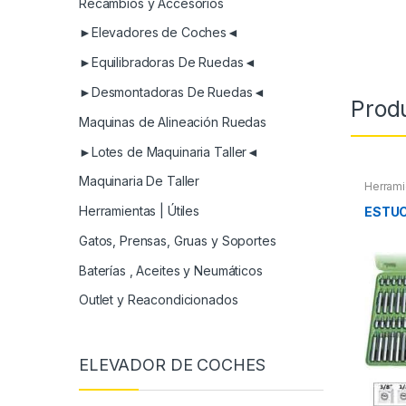
Recambios y Accesorios
►Elevadores de Coches◄
►Equilibradoras De Ruedas◄
►Desmontadoras De Ruedas◄
Prod
Maquinas de Alineación Ruedas
►Lotes de Maquinaria Taller◄
Maquinaria De Taller
Herrami
Herram
Herram
Herramientas | Útiles
ESTUC
Maletin
Extract
Gatos, Prensas, Gruas y Soportes
otros
Baterías , Aceites y Neumáticos
Outlet y Reacondicionados
ELEVADOR DE COCHES