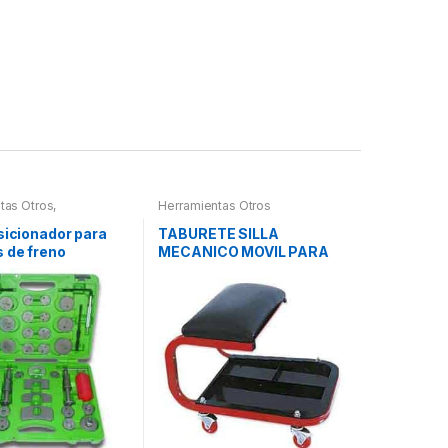
tas Otros
,
Herramientas Otros
tas Frenos y
ción
sicionador para
TABURETE SILLA
 de freno
MECANICO MOVIL PARA
PIEZAS