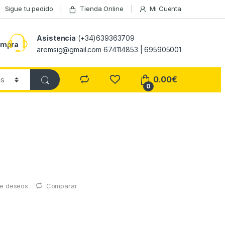
Sigue tu pedido
Tienda Online
Mi Cuenta
Asistencia
(+34)639363709
ompra
aremsig@gmail.com 674114853 | 695905001
0.00
€
0
 de deseos
Comparar