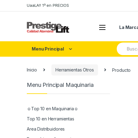
Skip
Skip
UaaLA!! 1º en PRECIOS
to
to
navigation
content
La Marc
Search
Menu Principal
for:
Inicio
Herramientas Otros
Producto
Menu Principal Maquinaria
☺Top 10 en Maquinaria☺
Top 10 en Herramientas
Area Distribuidores