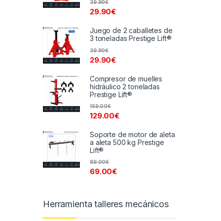
39.90
€
29.90
€
Juego de 2 caballetes de
3 toneladas Prestige Lift®
39.90
€
29.90
€
Compresor de muelles
hidráulico 2 toneladas
Prestige Lift®
159.00
€
129.00
€
Soporte de motor de aleta
a aleta 500 kg Prestige
Lift®
89.00
€
69.00
€
Herramienta talleres mecánicos