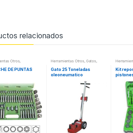
uctos relacionados
entas Otros
,
Herramientas Otros
,
Gatos,
Herramien
ientas De Mano
,
Soportes y Hidraulica
Herramien
ientas De Mano
,
Refrigera
HE DE PUNTAS
Gato 25 Toneladas
Kit repo
es Herramientas,
oleoneumatico
pistones
ores, Compresímetros,