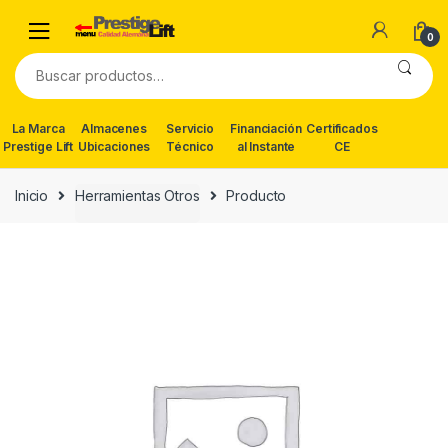
Skip
Skip
to
to
0
navigation
content
Buscar
por:
La Marca
Almacenes
Servicio
Financiación
Certificados
Prestige Lift
Ubicaciones
Técnico
al Instante
CE
Inicio
Herramientas Otros
Producto