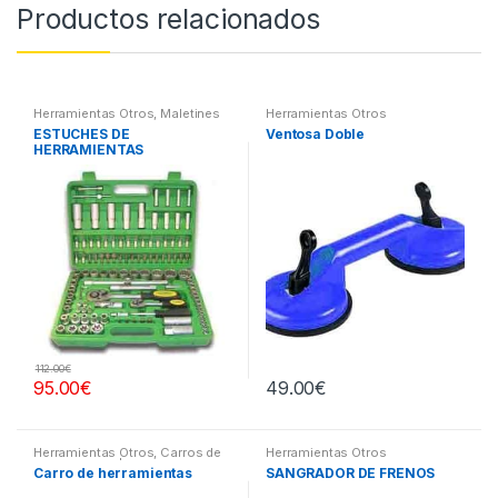
Productos relacionados
Herramientas Otros
,
Maletines
Herramientas Otros
Herramientas, Extractores,
ESTUCHES DE
Ventosa Doble
Compresímetros, otros
HERRAMIENTAS
112.00
€
95.00
€
49.00
€
Herramientas Otros
,
Carros de
Herramientas Otros
Herramientas | Bancos
Carro de herramientas
SANGRADOR DE FRENOS