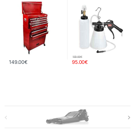
130.00
€
149.00
€
95.00
€
B
r