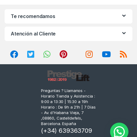
a
n
Te recomendamos
d
Atención al Cliente
s
C
a
r
o
Preguntas ? Llamanos -
Horario Tienda y Asistencia :
u
9:00 a 13:30 | 15:30 a 19h
Horario : De 9h a 21h | 7 Días
s
- Av. d'Habana Vieja, 7
,08860, Castelldefels,
e
Barcelona. España
(+34) 639363709
l