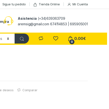
Sigue tu pedido
Tienda Online
Mi Cuenta
Asistencia
(+34)639363709
ompra
aremsig@gmail.com 674114853 | 695905001
0.00
€
0
 de deseos
Comparar