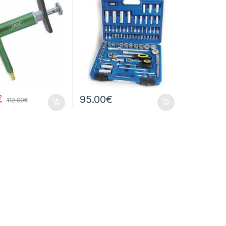
€
95.00
€
112.00
€