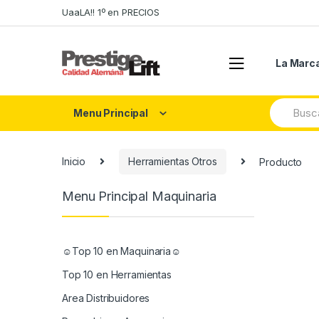
Skip
Skip
UaaLA!! 1º en PRECIOS
to
to
navigation
content
La Marc
Search
Menu Principal
for:
Inicio
Herramientas Otros
Producto
Menu Principal Maquinaria
☺Top 10 en Maquinaria☺
Top 10 en Herramientas
Area Distribuidores