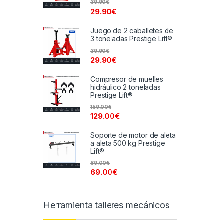
39.90
€
29.90
€
Juego de 2 caballetes de
3 toneladas Prestige Lift®
39.90
€
29.90
€
Compresor de muelles
hidráulico 2 toneladas
Prestige Lift®
159.00
€
129.00
€
Soporte de motor de aleta
a aleta 500 kg Prestige
Lift®
89.00
€
69.00
€
Herramienta talleres mecánicos