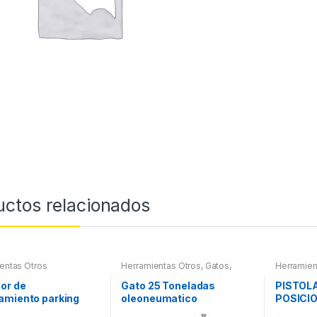
uctos relacionados
entas Otros
Herramientas Otros
,
Gatos,
Herramien
Soportes y Hidraulica
Herramien
Refrigera
or de
Gato 25 Toneladas
PISTOL
amiento parking
oleoneumatico
POSICI