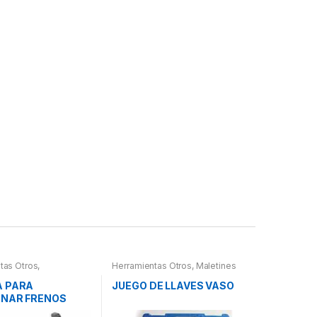
tas Otros
,
Herramientas Otros
,
Maletines
tas Frenos y
Herramientas, Extractores,
ción
Compresímetros, otros
A PARA
JUEGO DE LLAVES VASO
ONAR FRENOS