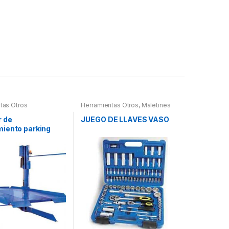
tas Otros
Herramientas Otros
,
Maletines
Herramientas, Extractores,
Compresímetros, otros
r de
JUEGO DE LLAVES VASO
iento parking