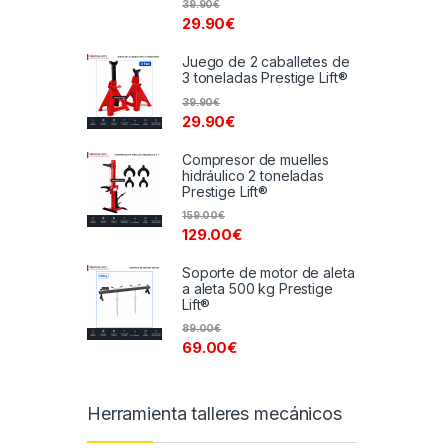
39.90
€
29.90
€
Juego de 2 caballetes de
3 toneladas Prestige Lift®
39.90
€
29.90
€
Compresor de muelles
hidráulico 2 toneladas
Prestige Lift®
159.00
€
129.00
€
Soporte de motor de aleta
a aleta 500 kg Prestige
Lift®
89.00
€
69.00
€
Herramienta talleres mecánicos