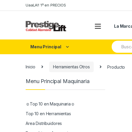
Skip
Skip
UaaLA!! 1º en PRECIOS
to
to
navigation
content
La Marc
Search
Menu Principal
for:
Inicio
Herramientas Otros
Producto
Menu Principal Maquinaria
☺Top 10 en Maquinaria☺
Top 10 en Herramientas
Area Distribuidores