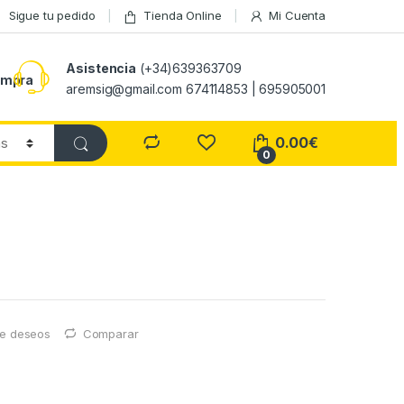
Sigue tu pedido
Tienda Online
Mi Cuenta
Asistencia
(+34)639363709
ompra
aremsig@gmail.com 674114853 | 695905001
0.00
€
0
 de deseos
Comparar