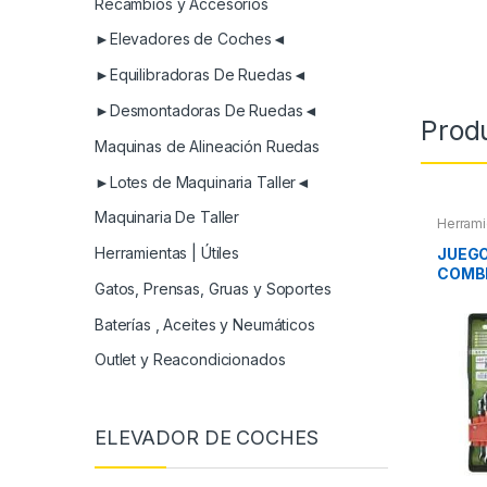
Recambios y Accesorios
►Elevadores de Coches◄
►Equilibradoras De Ruedas◄
►Desmontadoras De Ruedas◄
Prod
Maquinas de Alineación Ruedas
►Lotes de Maquinaria Taller◄
Maquinaria De Taller
Herrami
Herram
Herram
Herramientas | Útiles
JUEGO
COMB
Gatos, Prensas, Gruas y Soportes
ARTI
Baterías , Aceites y Neumáticos
Outlet y Reacondicionados
ELEVADOR DE COCHES