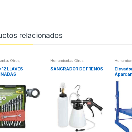
uctos relacionados
entas Otros
,
Herramientas Otros
Herramien
ientas De Mano
,
ientas De Mano
 12 LLAVES
SANGRADOR DE FRENOS
Elevado
INADAS
Aparcam
CULADAS